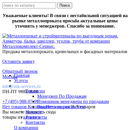
Уважаемые клиенты! В связи с нестабильной ситуацией на
рынке металлопроката просьба актуальные цены
уточнять у менеджеров. Спасибо за понимание.
Продажа металлопроката, кровельных и фасадных материалов
Оставить заявку
Обратный звонок
Главная
Москва
Услуги
info@mk-services.ru
Вакансии
ПН-ПТ 9:00-18:00
Менеджер По Продажам
+7 (495) 988-97-99
Помощник менеджера по продажам
Нет товаров
Корзина
Водитель на газель Next
Нет товаров
Нет товаров
Вы можете положить сюда
Новости
товары из
каталога
Реквизиты
Контакты
О компании