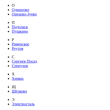
О
Одинцово
Орехово-Зуево
П
Подольск
Пушкино
Р
Раменское
Реутов
С
Сергиев Посад
Серпухов
Х
Химки
Щ
Щёлково
Э
Электросталь