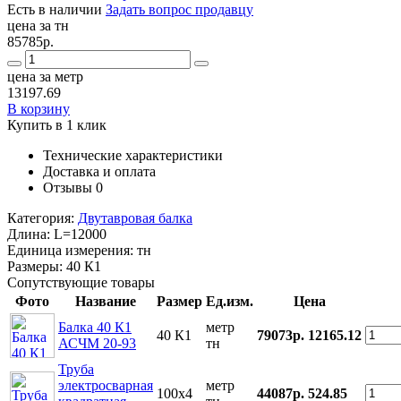
Есть в наличии
Задать вопрос продавцу
цена за тн
85785р.
цена за метр
13197.69
В корзину
Купить в 1 клик
Технические характеристики
Доставка и оплата
Отзывы
0
Категория:
Двутавровая балка
Длина:
L=12000
Единица измерения:
тн
Размеры:
40 К1
Сопутствующие товары
Фото
Название
Размер
Ед.изм.
Цена
Балка 40 К1
метр
40 К1
79073р.
12165.12
АСЧМ 20-93
тн
Труба
электросварная
метр
100x4
44087р.
524.85