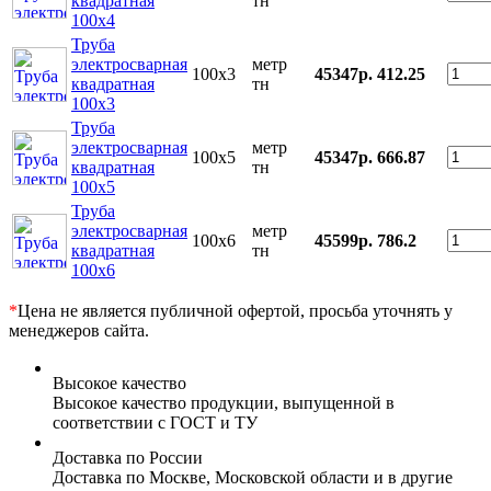
квадратная
тн
100x4
Труба
электросварная
метр
100x3
45347р.
412.25
квадратная
тн
100x3
Труба
электросварная
метр
100x5
45347р.
666.87
квадратная
тн
100x5
Труба
электросварная
метр
100x6
45599р.
786.2
квадратная
тн
100x6
*
Цена не является публичной офертой, просьба уточнять у
менеджеров сайта.
Высокое качество
Высокое качество продукции, выпущенной в
соответствии с ГОСТ и ТУ
Доставка по России
Доставка по Москве, Московской области и в другие