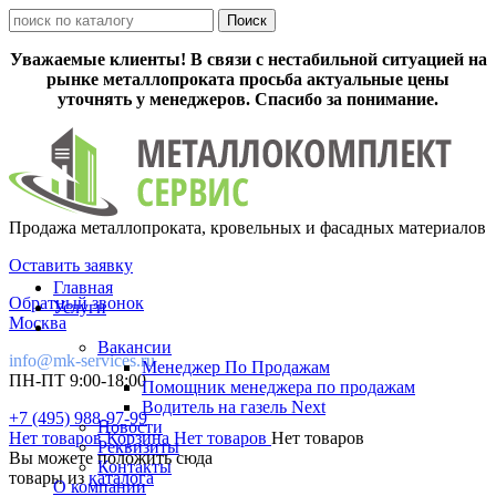
Уважаемые клиенты! В связи с нестабильной ситуацией на
рынке металлопроката просьба актуальные цены
уточнять у менеджеров. Спасибо за понимание.
Продажа металлопроката, кровельных и фасадных материалов
Оставить заявку
Главная
Обратный звонок
Услуги
Москва
Вакансии
info@mk-services.ru
Менеджер По Продажам
ПН-ПТ 9:00-18:00
Помощник менеджера по продажам
Водитель на газель Next
+7 (495) 988-97-99
Новости
Нет товаров
Корзина
Нет товаров
Нет товаров
Реквизиты
Вы можете положить сюда
Контакты
товары из
каталога
О компании