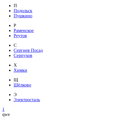
П
Подольск
Пушкино
Р
Раменское
Реутов
С
Сергиев Посад
Серпухов
Х
Химки
Щ
Щёлково
Э
Электросталь
1
qwe