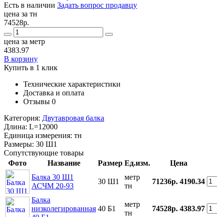
Есть в наличии
Задать вопрос продавцу
цена за тн
74528р.
цена за метр
4383.97
В корзину
Купить в 1 клик
Технические характеристики
Доставка и оплата
Отзывы
0
Категория:
Двутавровая балка
Длина:
L=12000
Единица измерения:
тн
Размеры:
30 Ш1
Сопутствующие товары
Фото
Название
Размер
Ед.изм.
Цена
Балка 30 Ш1
метр
30 Ш1
71236р.
4190.34
АСЧМ 20-93
тн
Балка
метр
низколегированная
40 Б1
74528р.
4383.97
тн