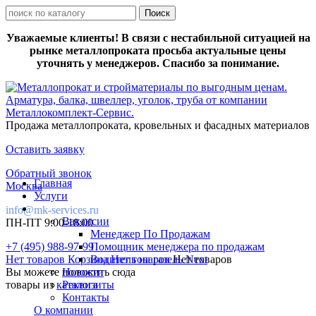
Уважаемые клиенты! В связи с нестабильной ситуацией на
рынке металлопроката просьба актуальные цены
уточнять у менеджеров. Спасибо за понимание.
Продажа металлопроката, кровельных и фасадных материалов
Оставить заявку
Обратный звонок
Главная
Москва
Услуги
info@mk-services.ru
Вакансии
ПН-ПТ 9:00-18:00
Менеджер По Продажам
+7 (495) 988-97-99
Помощник менеджера по продажам
Нет товаров
Корзина
Водитель на газель Next
Нет товаров
Нет товаров
Вы можете положить сюда
Новости
товары из
каталога
Реквизиты
Контакты
О компании