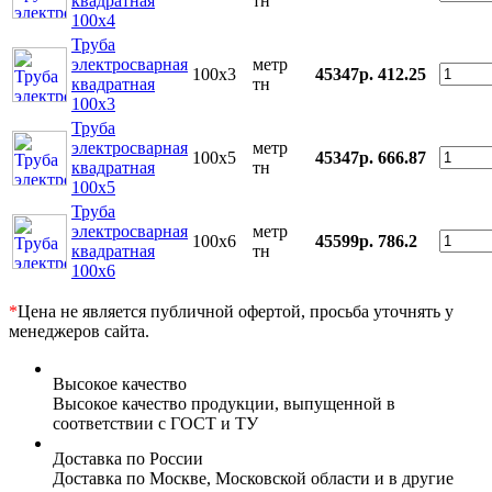
квадратная
тн
100x4
Труба
электросварная
метр
100x3
45347р.
412.25
квадратная
тн
100x3
Труба
электросварная
метр
100x5
45347р.
666.87
квадратная
тн
100x5
Труба
электросварная
метр
100x6
45599р.
786.2
квадратная
тн
100x6
*
Цена не является публичной офертой, просьба уточнять у
менеджеров сайта.
Высокое качество
Высокое качество продукции, выпущенной в
соответствии с ГОСТ и ТУ
Доставка по России
Доставка по Москве, Московской области и в другие