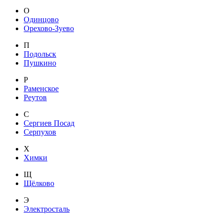
О
Одинцово
Орехово-Зуево
П
Подольск
Пушкино
Р
Раменское
Реутов
С
Сергиев Посад
Серпухов
Х
Химки
Щ
Щёлково
Э
Электросталь