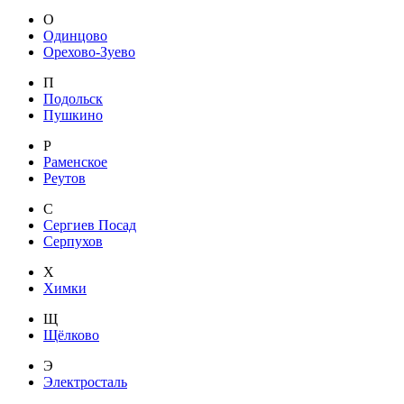
О
Одинцово
Орехово-Зуево
П
Подольск
Пушкино
Р
Раменское
Реутов
С
Сергиев Посад
Серпухов
Х
Химки
Щ
Щёлково
Э
Электросталь