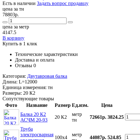
Есть в наличии
Задать вопрос продавцу
цена за тн
78803р.
цена за метр
4147.5
В корзину
Купить в 1 клик
Технические характеристики
Доставка и оплата
Отзывы
0
Категория:
Двутавровая балка
Длина:
L=12000
Единица измерения:
тн
Размеры:
20 К2
Сопутствующие товары
Фото
Название
Размер
Ед.изм.
Цена
Балка 20 К2
метр
20 К2
72661р.
3824.25
АСЧМ 20-93
тн
Труба
электросварная
метр
100x4
44087р.
524.85