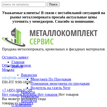
Уважаемые клиенты! В связи с нестабильной ситуацией на
рынке металлопроката просьба актуальные цены
уточнять у менеджеров. Спасибо за понимание.
Продажа металлопроката, кровельных и фасадных материалов
Оставить заявку
Главная
Обратный звонок
Услуги
Москва
Вакансии
info@mk-services.ru
Менеджер По Продажам
ПН-ПТ 9:00-18:00
Помощник менеджера по продажам
Водитель на газель Next
+7 (495) 988-97-99
Новости
Нет товаров
Корзина
Нет товаров
Нет товаров
Реквизиты
Вы можете положить сюда
Контакты
товары из
каталога
О компании