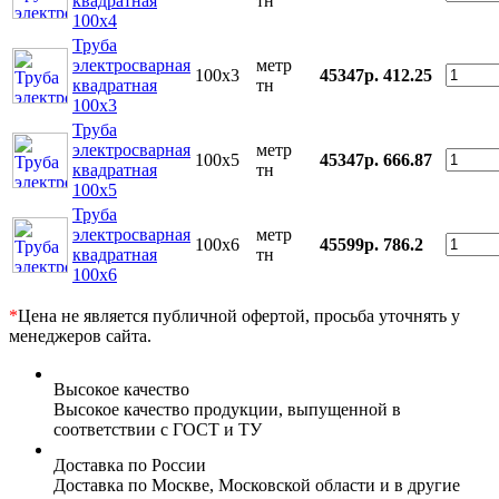
квадратная
тн
100x4
Труба
электросварная
метр
100x3
45347р.
412.25
квадратная
тн
100x3
Труба
электросварная
метр
100x5
45347р.
666.87
квадратная
тн
100x5
Труба
электросварная
метр
100x6
45599р.
786.2
квадратная
тн
100x6
*
Цена не является публичной офертой, просьба уточнять у
менеджеров сайта.
Высокое качество
Высокое качество продукции, выпущенной в
соответствии с ГОСТ и ТУ
Доставка по России
Доставка по Москве, Московской области и в другие