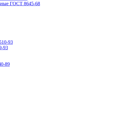
ьные ГОСТ 8645-68
510-93
9-93
0-89