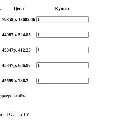
.
Цена
Купить
79358р.
13682.46
44087р.
524.85
45347р.
412.25
45347р.
666.87
45599р.
786.2
еджеров сайта.
ии с ГОСТ и ТУ