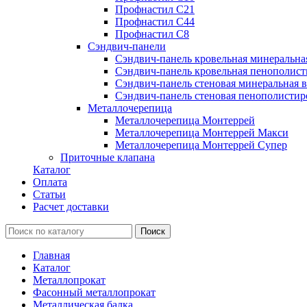
Профнастил С21
Профнастил С44
Профнастил С8
Сэндвич-панели
Сэндвич-панель кровельная минеральна
Сэндвич-панель кровельная пенополист
Сэндвич-панель стеновая минеральная в
Сэндвич-панель стеновая пенополистир
Металлочерепица
Металлочерепица Монтеррей
Металлочерепица Монтеррей Макси
Металлочерепица Монтеррей Супер
Приточные клапана
Каталог
Оплата
Статьи
Расчет доставки
Главная
Каталог
Металлопрокат
Фасонный металлопрокат
Металлическая балка