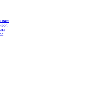
я вата
ирол
ата
ол