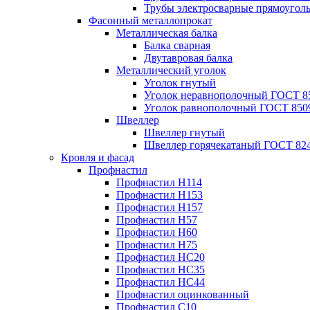
Трубы электросварные прямоугол
Фасонный металлопрокат
Металлическая балка
Балка сварная
Двутавровая балка
Металлический уголок
Уголок гнутый
Уголок неравнополочный ГОСТ 8
Уголок равнополочный ГОСТ 850
Швеллер
Швеллер гнутый
Швеллер горячекатаный ГОСТ 824
Кровля и фасад
Профнастил
Профнастил Н114
Профнастил Н153
Профнастил Н157
Профнастил Н57
Профнастил Н60
Профнастил Н75
Профнастил НС20
Профнастил НС35
Профнастил НС44
Профнастил оцинкованный
Профнастил С10