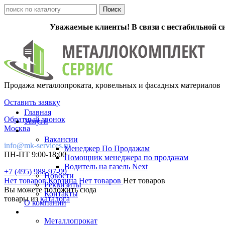
Уважаемые клиенты! В связи с нестабильной с
Продажа металлопроката, кровельных и фасадных материалов
Оставить заявку
Главная
Обратный звонок
Услуги
Москва
Вакансии
info@mk-services.ru
Менеджер По Продажам
ПН-ПТ 9:00-18:00
Помощник менеджера по продажам
Водитель на газель Next
+7 (495) 988-97-99
Новости
Нет товаров
Корзина
Нет товаров
Нет товаров
Реквизиты
Вы можете положить сюда
Контакты
товары из
каталога
О компании
Металлопрокат