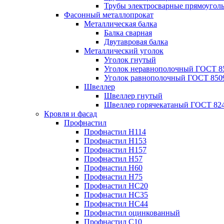
Трубы электросварные прямоугол
Фасонный металлопрокат
Металлическая балка
Балка сварная
Двутавровая балка
Металлический уголок
Уголок гнутый
Уголок неравнополочный ГОСТ 8
Уголок равнополочный ГОСТ 850
Швеллер
Швеллер гнутый
Швеллер горячекатаный ГОСТ 824
Кровля и фасад
Профнастил
Профнастил Н114
Профнастил Н153
Профнастил Н157
Профнастил Н57
Профнастил Н60
Профнастил Н75
Профнастил НС20
Профнастил НС35
Профнастил НС44
Профнастил оцинкованный
Профнастил С10