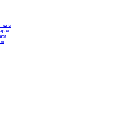
я вата
ирол
ата
ол