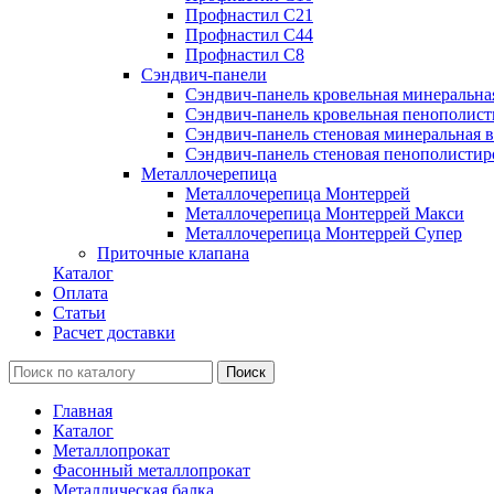
Профнастил С21
Профнастил С44
Профнастил С8
Сэндвич-панели
Сэндвич-панель кровельная минеральна
Сэндвич-панель кровельная пенополист
Сэндвич-панель стеновая минеральная в
Сэндвич-панель стеновая пенополистир
Металлочерепица
Металлочерепица Монтеррей
Металлочерепица Монтеррей Макси
Металлочерепица Монтеррей Супер
Приточные клапана
Каталог
Оплата
Статьи
Расчет доставки
Главная
Каталог
Металлопрокат
Фасонный металлопрокат
Металлическая балка