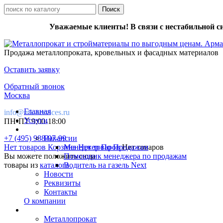
Уважаемые клиенты! В связи с нестабильной с
Продажа металлопроката, кровельных и фасадных материалов
Оставить заявку
Обратный звонок
Москва
Главная
info@mk-services.ru
Услуги
ПН-ПТ 9:00-18:00
+7 (495) 988-97-99
Вакансии
Нет товаров
Корзина
Менеджер По Продажам
Нет товаров
Нет товаров
Вы можете положить сюда
Помощник менеджера по продажам
товары из
каталога
Водитель на газель Next
Новости
Реквизиты
Контакты
О компании
Металлопрокат