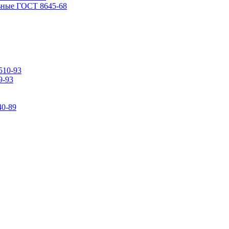
ьные ГОСТ 8645-68
510-93
9-93
0-89