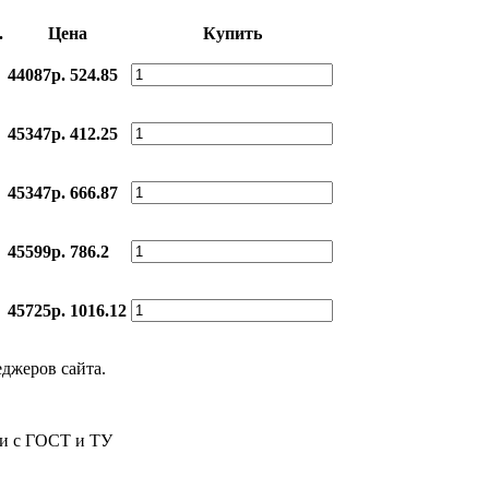
.
Цена
Купить
44087р.
524.85
45347р.
412.25
45347р.
666.87
45599р.
786.2
45725р.
1016.12
еджеров сайта.
ии с ГОСТ и ТУ