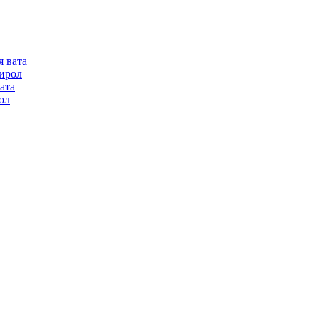
я вата
ирол
ата
ол