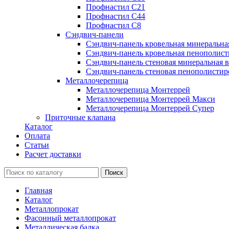
Профнастил С21
Профнастил С44
Профнастил С8
Сэндвич-панели
Сэндвич-панель кровельная минеральна
Сэндвич-панель кровельная пенополист
Сэндвич-панель стеновая минеральная в
Сэндвич-панель стеновая пенополистир
Металлочерепица
Металлочерепица Монтеррей
Металлочерепица Монтеррей Макси
Металлочерепица Монтеррей Супер
Приточные клапана
Каталог
Оплата
Статьи
Расчет доставки
Главная
Каталог
Металлопрокат
Фасонный металлопрокат
Металлическая балка