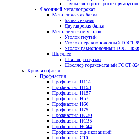
Трубы электросварные прямоугол
Фасонный металлопрокат
Металлическая балка
Балка сварная
Двутавровая балка
Металлический уголок
Уголок гнутый
Уголок неравнополочный ГОСТ 8
Уголок равнополочный ГОСТ 850
Швеллер
Швеллер гнутый
Швеллер горячекатаный ГОСТ 824
Кровля и фасад
Профнастил
Профнастил Н114
Профнастил Н153
Профнастил Н157
Профнастил Н57
Профнастил Н60
Профнастил Н75
Профнастил НС20
Профнастил НС35
Профнастил НС44
Профнастил оцинкованный
Профнастил С10