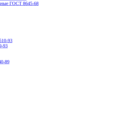
ьные ГОСТ 8645-68
510-93
9-93
0-89