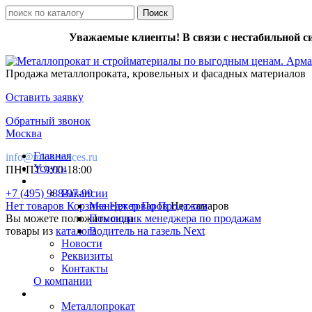
Уважаемые клиенты! В связи с нестабильной с
Продажа металлопроката, кровельных и фасадных материалов
Оставить заявку
Обратный звонок
Москва
Главная
info@mk-services.ru
Услуги
ПН-ПТ 9:00-18:00
+7 (495) 988-97-99
Вакансии
Нет товаров
Корзина
Менеджер По Продажам
Нет товаров
Нет товаров
Вы можете положить сюда
Помощник менеджера по продажам
товары из
каталога
Водитель на газель Next
Новости
Реквизиты
Контакты
О компании
Металлопрокат