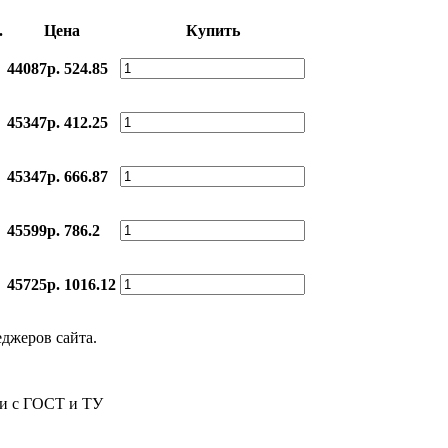
.
Цена
Купить
44087р.
524.85
45347р.
412.25
45347р.
666.87
45599р.
786.2
45725р.
1016.12
еджеров сайта.
ии с ГОСТ и ТУ