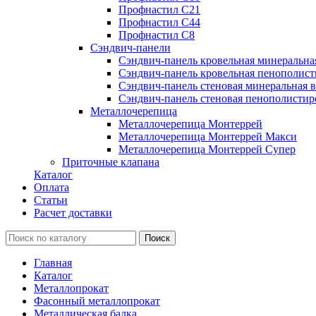
Профнастил С21
Профнастил С44
Профнастил С8
Сэндвич-панели
Сэндвич-панель кровельная минеральна
Сэндвич-панель кровельная пенополист
Сэндвич-панель стеновая минеральная в
Сэндвич-панель стеновая пенополистир
Металлочерепица
Металлочерепица Монтеррей
Металлочерепица Монтеррей Макси
Металлочерепица Монтеррей Супер
Приточные клапана
Каталог
Оплата
Статьи
Расчет доставки
Главная
Каталог
Металлопрокат
Фасонный металлопрокат
Металлическая балка