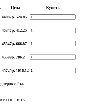
.
Цена
Купить
44087р.
524.85
45347р.
412.25
45347р.
666.87
45599р.
786.2
45725р.
1016.12
еджеров сайта.
ии с ГОСТ и ТУ