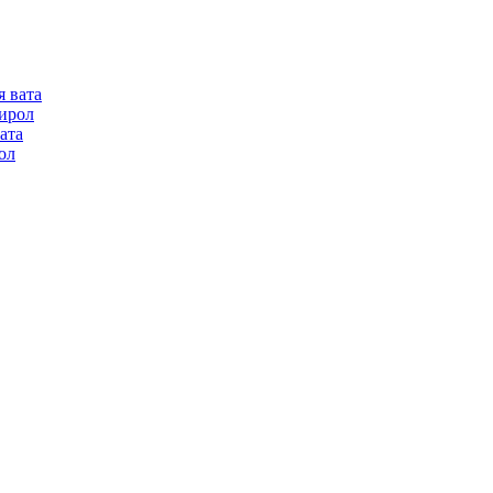
я вата
ирол
ата
ол