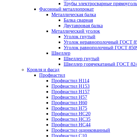
Трубы электросварные прямоугол
Фасонный металлопрокат
Металлическая балка
Балка сварная
Двутавровая балка
Металлический уголок
Уголок гнутый
Уголок неравнополочный ГОСТ 8
Уголок равнополочный ГОСТ 850
Швеллер
Швеллер гнутый
Швеллер горячекатаный ГОСТ 824
Кровля и фасад
Профнастил
Профнастил Н114
Профнастил Н153
Профнастил Н157
Профнастил Н57
Профнастил Н60
Профнастил Н75
Профнастил НС20
Профнастил НС35
Профнастил НС44
Профнастил оцинкованный
Профнастил С10