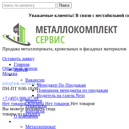
Уважаемые клиенты! В связи с нестабильной с
Продажа металлопроката, кровельных и фасадных материалов
Оставить заявку
Главная
Обратный звонок
Услуги
Москва
Вакансии
info@mk-services.ru
Менеджер По Продажам
ПН-ПТ 9:00-18:00
Помощник менеджера по продажам
Водитель на газель Next
+7 (495) 988-97-99
Новости
Нет товаров
Корзина
Нет товаров
Нет товаров
Реквизиты
Вы можете положить сюда
Контакты
товары из
каталога
О компании
Металлопрокат