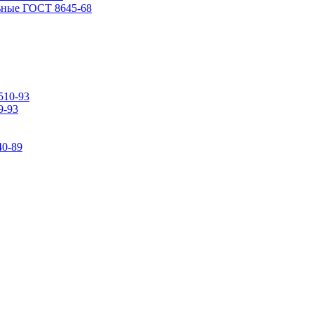
ьные ГОСТ 8645-68
510-93
9-93
0-89