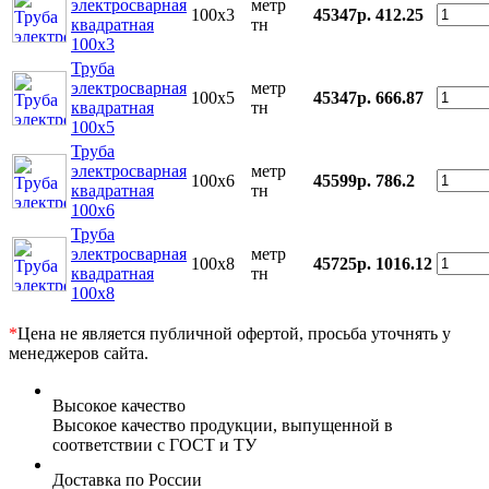
электросварная
метр
100x3
45347р.
412.25
квадратная
тн
100x3
Труба
электросварная
метр
100x5
45347р.
666.87
квадратная
тн
100x5
Труба
электросварная
метр
100x6
45599р.
786.2
квадратная
тн
100x6
Труба
электросварная
метр
100x8
45725р.
1016.12
квадратная
тн
100x8
*
Цена не является публичной офертой, просьба уточнять у
менеджеров сайта.
Высокое качество
Высокое качество продукции, выпущенной в
соответствии с ГОСТ и ТУ
Доставка по России