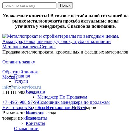
Уважаемые клиенты! В связи с нестабильной ситуацией на
рынке металлопроката просьба актуальные цены
уточнять у менеджеров. Спасибо за понимание.
Продажа металлопроката, кровельных и фасадных материалов
Оставить заявку
Обратный звонок
Главная
Москва
Услуги
info@mk-services.ru
Вакансии
ПН-ПТ 9:00-18:00
Менеджер По Продажам
+7 (495) 988-97-99
Помощник менеджера по продажам
Нет товаров
Корзина
Водитель на газель Next
Нет товаров
Нет товаров
Вы можете положить сюда
Новости
товары из
каталога
Реквизиты
Контакты
О компании