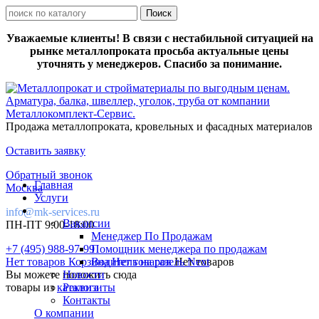
Уважаемые клиенты! В связи с нестабильной ситуацией на
рынке металлопроката просьба актуальные цены
уточнять у менеджеров. Спасибо за понимание.
Продажа металлопроката, кровельных и фасадных материалов
Оставить заявку
Обратный звонок
Главная
Москва
Услуги
info@mk-services.ru
Вакансии
ПН-ПТ 9:00-18:00
Менеджер По Продажам
+7 (495) 988-97-99
Помощник менеджера по продажам
Нет товаров
Корзина
Водитель на газель Next
Нет товаров
Нет товаров
Вы можете положить сюда
Новости
товары из
каталога
Реквизиты
Контакты
О компании