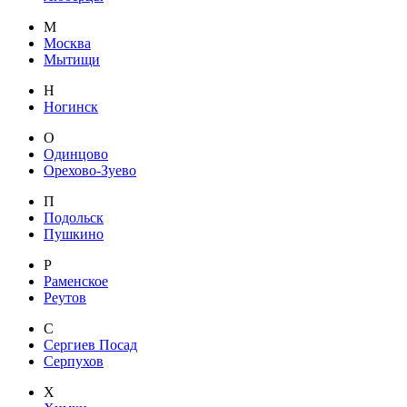
М
Москва
Мытищи
Н
Ногинск
О
Одинцово
Орехово-Зуево
П
Подольск
Пушкино
Р
Раменское
Реутов
С
Сергиев Посад
Серпухов
Х