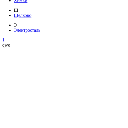
Химки
Щ
Щёлково
Э
Электросталь
1
qwe