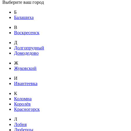
Выберите ваш город
Б
Балашиха
В
Воскресенск
Д
Долгопрудный
Домодедово
Ж
Жуковский
И
Ивантеевка
К
Коломна
Королёв
Красногорск
Л
Лобня
Люберцы