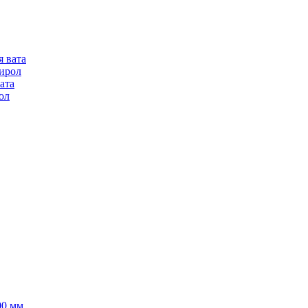
я вата
ирол
ата
ол
00 мм