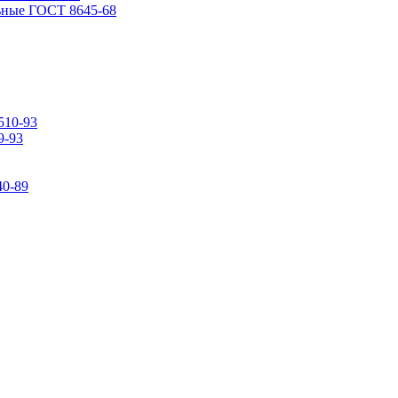
ьные ГОСТ 8645-68
510-93
9-93
0-89