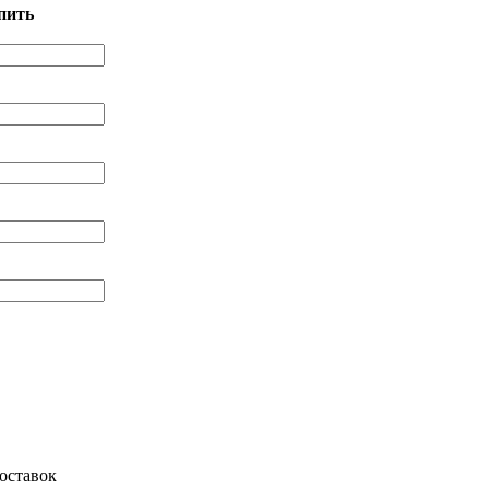
пить
оставок