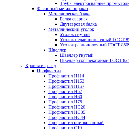
Трубы электросварные прямоугол
Фасонный металлопрокат
Металлическая балка
Балка сварная
Двутавровая балка
Металлический уголок
Уголок гнутый
Уголок неравнополочный ГОСТ 8
Уголок равнополочный ГОСТ 850
Швеллер
Швеллер гнутый
Швеллер горячекатаный ГОСТ 824
Кровля и фасад
Профнастил
Профнастил Н114
Профнастил Н153
Профнастил Н157
Профнастил Н57
Профнастил Н60
Профнастил Н75
Профнастил НС20
Профнастил НС35
Профнастил НС44
Профнастил оцинкованный
Профнастил С10