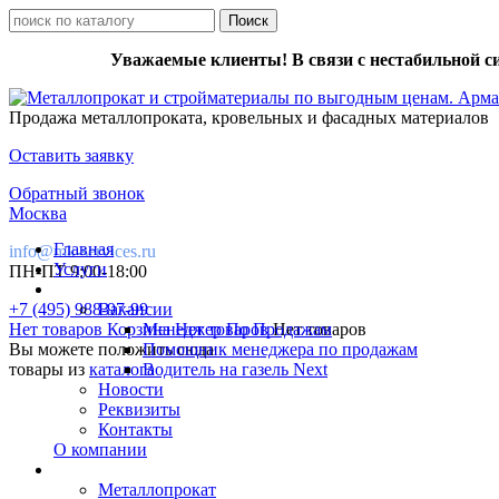
Уважаемые клиенты! В связи с нестабильной с
Продажа металлопроката, кровельных и фасадных материалов
Оставить заявку
Обратный звонок
Москва
Главная
info@mk-services.ru
Услуги
ПН-ПТ 9:00-18:00
+7 (495) 988-97-99
Вакансии
Нет товаров
Корзина
Менеджер По Продажам
Нет товаров
Нет товаров
Вы можете положить сюда
Помощник менеджера по продажам
товары из
каталога
Водитель на газель Next
Новости
Реквизиты
Контакты
О компании
Металлопрокат