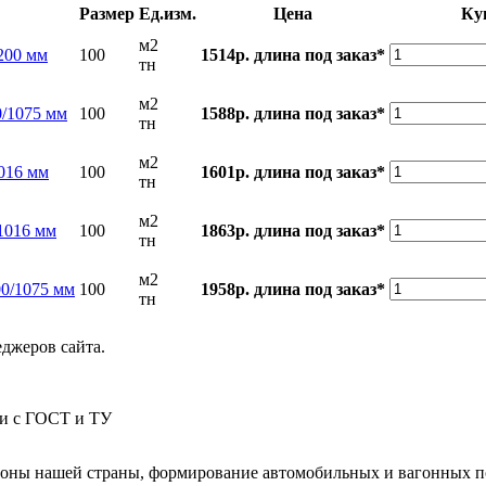
Размер
Ед.изм.
Цена
Ку
м2
200 мм
100
1514р.
длина под заказ*
тн
м2
0/1075 мм
100
1588р.
длина под заказ*
тн
м2
016 мм
100
1601р.
длина под заказ*
тн
м2
/1016 мм
100
1863р.
длина под заказ*
тн
м2
00/1075 мм
100
1958р.
длина под заказ*
тн
еджеров сайта.
ии с ГОСТ и ТУ
гионы нашей страны, формирование автомобильных и вагонных п