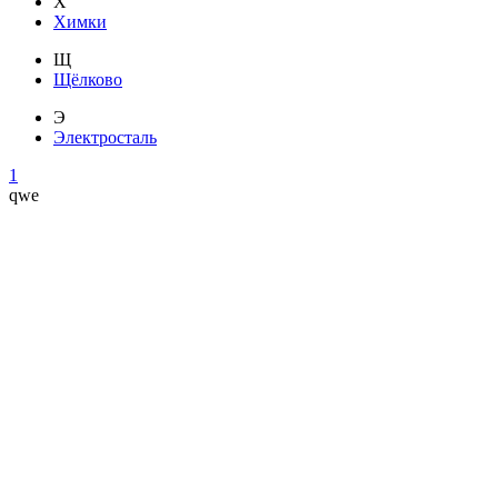
Х
Химки
Щ
Щёлково
Э
Электросталь
1
qwe