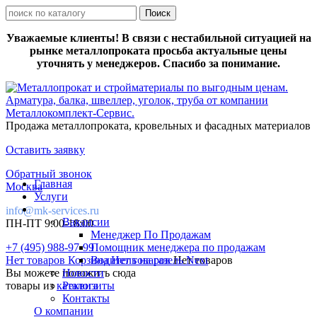
Уважаемые клиенты! В связи с нестабильной ситуацией на
рынке металлопроката просьба актуальные цены
уточнять у менеджеров. Спасибо за понимание.
Продажа металлопроката, кровельных и фасадных материалов
Оставить заявку
Обратный звонок
Главная
Москва
Услуги
info@mk-services.ru
Вакансии
ПН-ПТ 9:00-18:00
Менеджер По Продажам
+7 (495) 988-97-99
Помощник менеджера по продажам
Нет товаров
Корзина
Водитель на газель Next
Нет товаров
Нет товаров
Вы можете положить сюда
Новости
товары из
каталога
Реквизиты
Контакты
О компании