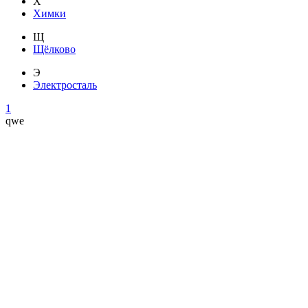
Х
Химки
Щ
Щёлково
Э
Электросталь
1
qwe