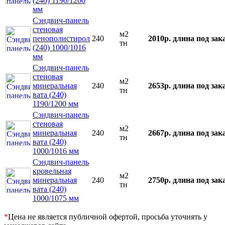
(240) 1190/1200
мм
Сэндвич-панель
стеновая
м2
пенополистирол
240
2010р.
длина под зак
тн
(240) 1000/1016
мм
Сэндвич-панель
стеновая
м2
минеральная
240
2653р.
длина под зак
тн
вата (240)
1190/1200 мм
Сэндвич-панель
стеновая
м2
минеральная
240
2667р.
длина под зак
тн
вата (240)
1000/1016 мм
Сэндвич-панель
кровельная
м2
минеральная
240
2750р.
длина под зак
тн
вата (240)
1000/1075 мм
*
Цена не является публичной офертой, просьба уточнять у