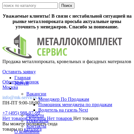
Уважаемые клиенты! В связи с нестабильной ситуацией на
рынке металлопроката просьба актуальные цены
уточнять у менеджеров. Спасибо за понимание.
Продажа металлопроката, кровельных и фасадных материалов
Оставить заявку
Главная
Обратный звонок
Услуги
Москва
Вакансии
info@mk-services.ru
Менеджер По Продажам
ПН-ПТ 9:00-18:00
Помощник менеджера по продажам
Водитель на газель Next
+7 (495) 988-97-99
Новости
Нет товаров
Корзина
Нет товаров
Нет товаров
Реквизиты
Вы можете положить сюда
Контакты
товары из
каталога
О компании