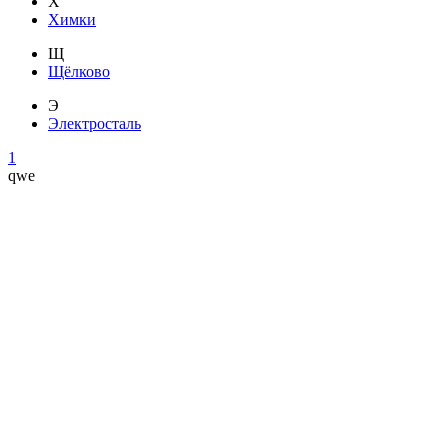
Х
Химки
Щ
Щёлково
Э
Электросталь
1
qwe