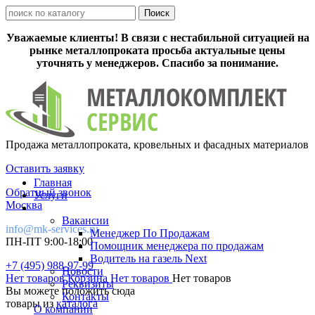
Уважаемые клиенты! В связи с нестабильной ситуацией на
рынке металлопроката просьба актуальные цены
уточнять у менеджеров. Спасибо за понимание.
Продажа металлопроката, кровельных и фасадных материалов
Оставить заявку
Главная
Обратный звонок
Услуги
Москва
Вакансии
info@mk-services.ru
Менеджер По Продажам
ПН-ПТ 9:00-18:00
Помощник менеджера по продажам
Водитель на газель Next
+7 (495) 988-97-99
Новости
Нет товаров
Корзина
Нет товаров
Нет товаров
Реквизиты
Вы можете положить сюда
Контакты
товары из
каталога
О компании