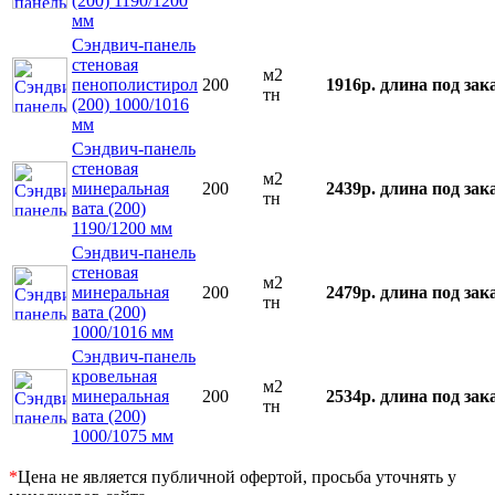
(200) 1190/1200
мм
Сэндвич-панель
стеновая
м2
пенополистирол
200
1916р.
длина под зак
тн
(200) 1000/1016
мм
Сэндвич-панель
стеновая
м2
минеральная
200
2439р.
длина под зак
тн
вата (200)
1190/1200 мм
Сэндвич-панель
стеновая
м2
минеральная
200
2479р.
длина под зак
тн
вата (200)
1000/1016 мм
Сэндвич-панель
кровельная
м2
минеральная
200
2534р.
длина под зак
тн
вата (200)
1000/1075 мм
*
Цена не является публичной офертой, просьба уточнять у