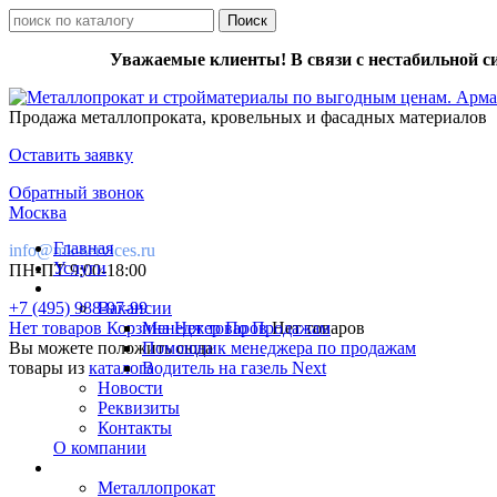
Уважаемые клиенты! В связи с нестабильной с
Продажа металлопроката, кровельных и фасадных материалов
Оставить заявку
Обратный звонок
Москва
Главная
info@mk-services.ru
Услуги
ПН-ПТ 9:00-18:00
+7 (495) 988-97-99
Вакансии
Нет товаров
Корзина
Менеджер По Продажам
Нет товаров
Нет товаров
Вы можете положить сюда
Помощник менеджера по продажам
товары из
каталога
Водитель на газель Next
Новости
Реквизиты
Контакты
О компании
Металлопрокат