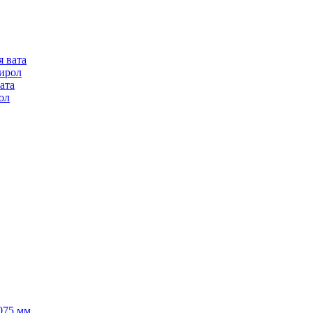
я вата
ирол
ата
ол
075 мм