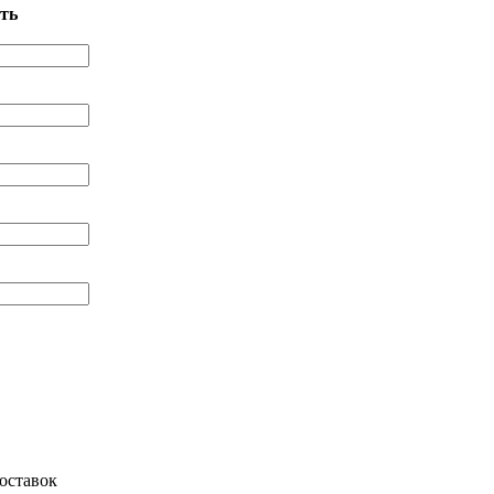
ть
оставок