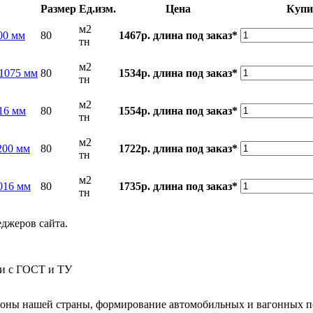
Размер
Ед.изм.
Цена
Купи
м2
00 мм
80
1467р.
длина под заказ*
тн
м2
/1075 мм
80
1534р.
длина под заказ*
тн
м2
16 мм
80
1554р.
длина под заказ*
тн
м2
200 мм
80
1722р.
длина под заказ*
тн
м2
016 мм
80
1735р.
длина под заказ*
тн
еджеров сайта.
ии с ГОСТ и ТУ
гионы нашей страны, формирование автомобильных и вагонных п