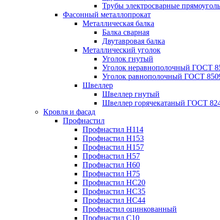
Трубы электросварные прямоугол
Фасонный металлопрокат
Металлическая балка
Балка сварная
Двутавровая балка
Металлический уголок
Уголок гнутый
Уголок неравнополочный ГОСТ 8
Уголок равнополочный ГОСТ 850
Швеллер
Швеллер гнутый
Швеллер горячекатаный ГОСТ 824
Кровля и фасад
Профнастил
Профнастил Н114
Профнастил Н153
Профнастил Н157
Профнастил Н57
Профнастил Н60
Профнастил Н75
Профнастил НС20
Профнастил НС35
Профнастил НС44
Профнастил оцинкованный
Профнастил С10