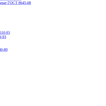
ьные ГОСТ 8645-68
510-93
9-93
0-89