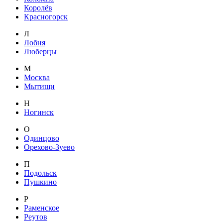
Королёв
Красногорск
Л
Лобня
Люберцы
М
Москва
Мытищи
Н
Ногинск
О
Одинцово
Орехово-Зуево
П
Подольск
Пушкино
Р
Раменское
Реутов