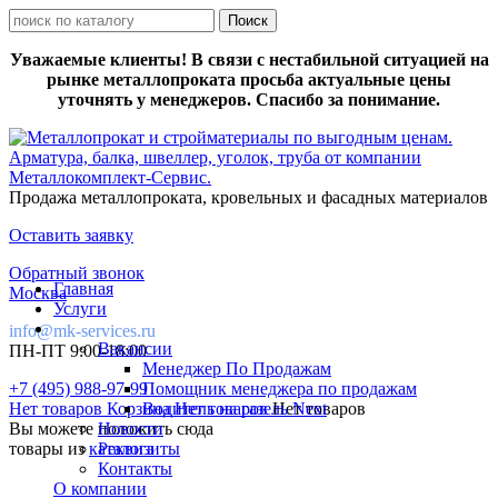
Уважаемые клиенты! В связи с нестабильной ситуацией на
рынке металлопроката просьба актуальные цены
уточнять у менеджеров. Спасибо за понимание.
Продажа металлопроката, кровельных и фасадных материалов
Оставить заявку
Обратный звонок
Главная
Москва
Услуги
info@mk-services.ru
Вакансии
ПН-ПТ 9:00-18:00
Менеджер По Продажам
+7 (495) 988-97-99
Помощник менеджера по продажам
Нет товаров
Корзина
Водитель на газель Next
Нет товаров
Нет товаров
Вы можете положить сюда
Новости
товары из
каталога
Реквизиты
Контакты
О компании