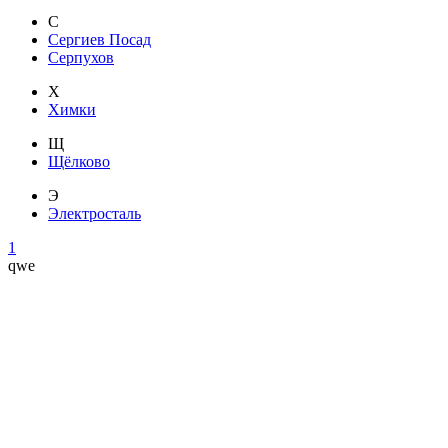
С
Сергиев Посад
Серпухов
Х
Химки
Щ
Щёлково
Э
Электросталь
1
qwe