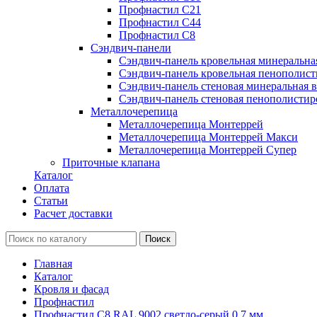
Профнастил С21
Профнастил С44
Профнастил С8
Сэндвич-панели
Сэндвич-панель кровельная минеральна
Сэндвич-панель кровельная пенополист
Сэндвич-панель стеновая минеральная в
Сэндвич-панель стеновая пенополистир
Металлочерепица
Металлочерепица Монтеррей
Металлочерепица Монтеррей Макси
Металлочерепица Монтеррей Супер
Приточные клапана
Каталог
Оплата
Статьи
Расчет доставки
Главная
Каталог
Кровля и фасад
Профнастил
Профнастил С8 RAL 9002 светло-серый 0.7 мм