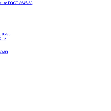
ьные ГОСТ 8645-68
510-93
9-93
0-89