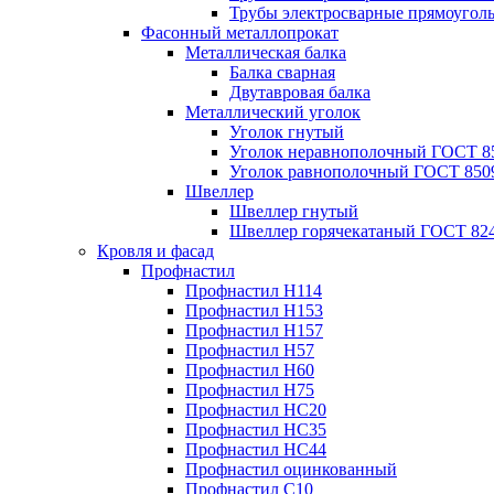
Трубы электросварные прямоугол
Фасонный металлопрокат
Металлическая балка
Балка сварная
Двутавровая балка
Металлический уголок
Уголок гнутый
Уголок неравнополочный ГОСТ 8
Уголок равнополочный ГОСТ 850
Швеллер
Швеллер гнутый
Швеллер горячекатаный ГОСТ 824
Кровля и фасад
Профнастил
Профнастил Н114
Профнастил Н153
Профнастил Н157
Профнастил Н57
Профнастил Н60
Профнастил Н75
Профнастил НС20
Профнастил НС35
Профнастил НС44
Профнастил оцинкованный
Профнастил С10