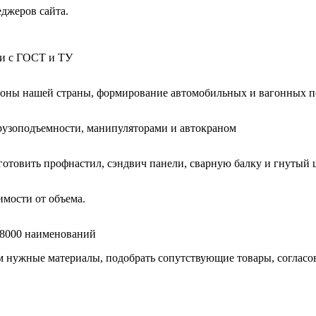
еджеров сайта.
ии с ГОСТ и ТУ
гионы нашей страны, формирование автомобильных и вагонных п
узоподъемности, манипуляторами и автокраном
готовить профнастил, сэндвич панели, сварную балку и гнутый 
мости от объема.
е 8000 наименований
нужные материалы, подобрать сопутствующие товары, согласоват