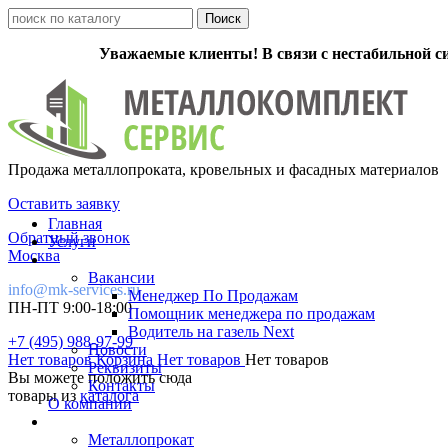
Уважаемые клиенты! В связи с нестабильной с
Продажа металлопроката, кровельных и фасадных материалов
Оставить заявку
Главная
Обратный звонок
Услуги
Москва
Вакансии
info@mk-services.ru
Менеджер По Продажам
ПН-ПТ 9:00-18:00
Помощник менеджера по продажам
Водитель на газель Next
+7 (495) 988-97-99
Новости
Нет товаров
Корзина
Нет товаров
Нет товаров
Реквизиты
Вы можете положить сюда
Контакты
товары из
каталога
О компании
Металлопрокат