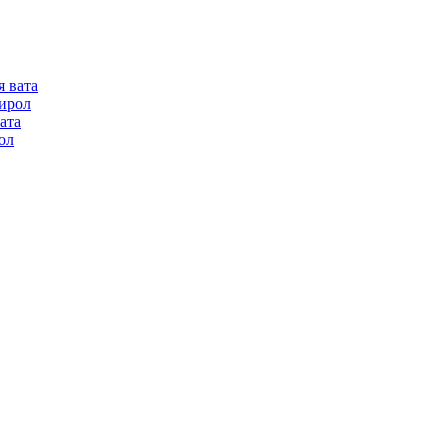
я вата
ирол
ата
ол