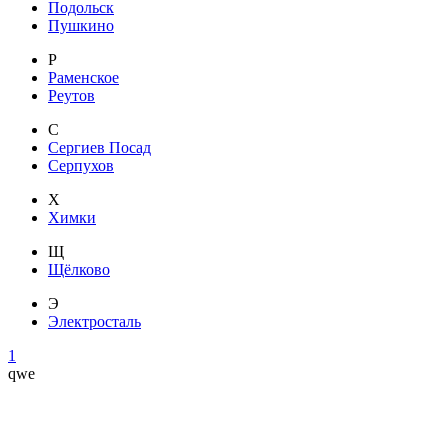
Подольск
Пушкино
Р
Раменское
Реутов
С
Сергиев Посад
Серпухов
Х
Химки
Щ
Щёлково
Э
Электросталь
1
qwe