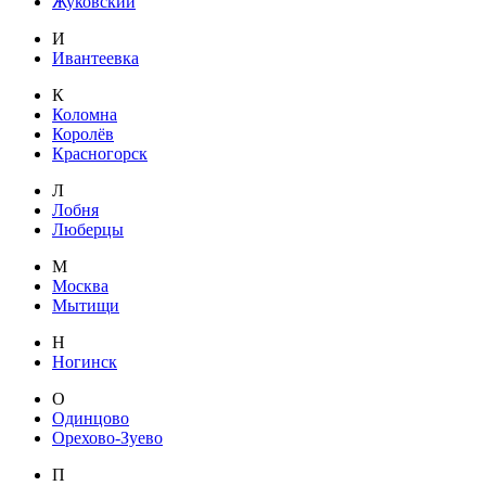
Жуковский
И
Ивантеевка
К
Коломна
Королёв
Красногорск
Л
Лобня
Люберцы
М
Москва
Мытищи
Н
Ногинск
О
Одинцово
Орехово-Зуево
П