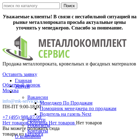
Уважаемые клиенты! В связи с нестабильной ситуацией на
рынке металлопроката просьба актуальные цены
уточнять у менеджеров. Спасибо за понимание.
Продажа металлопроката, кровельных и фасадных материалов
Оставить заявку
Главная
Обратный звонок
Услуги
Москва
Вакансии
info@mk-services.ru
Менеджер По Продажам
ПН-ПТ 9:00-18:00
Помощник менеджера по продажам
Водитель на газель Next
+7 (495) 988-97-99
Новости
Нет товаров
Корзина
Нет товаров
Нет товаров
Реквизиты
Вы можете положить сюда
Контакты
товары из
каталога
О компании