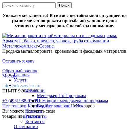
Уважаемые клиенты! В связи с нестабильной ситуацией на
рынке металлопроката просьба актуальные цены
уточнять у менеджеров. Спасибо за понимание.
Продажа металлопроката, кровельных и фасадных материалов
Оставить заявку
Обратный звонок
Главная
Москва
Услуги
info@mk-services.ru
Вакансии
ПН-ПТ 9:00-18:00
Менеджер По Продажам
+7 (495) 988-97-99
Помощник менеджера по продажам
Нет товаров
Корзина
Водитель на газель Next
Нет товаров
Нет товаров
Вы можете положить сюда
Новости
товары из
каталога
Реквизиты
Контакты
О компании