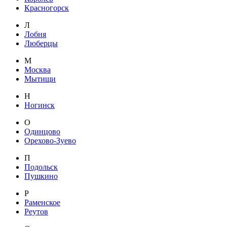
Красногорск
Л
Лобня
Люберцы
М
Москва
Мытищи
Н
Ногинск
О
Одинцово
Орехово-Зуево
П
Подольск
Пушкино
Р
Раменское
Реутов