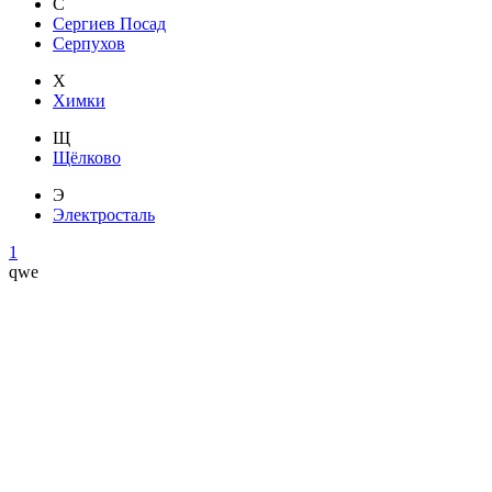
С
Сергиев Посад
Серпухов
Х
Химки
Щ
Щёлково
Э
Электросталь
1
qwe