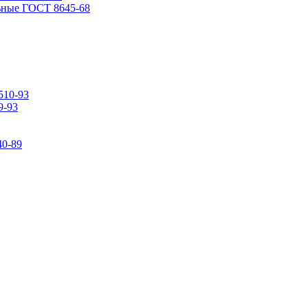
ьные ГОСТ 8645-68
510-93
9-93
0-89