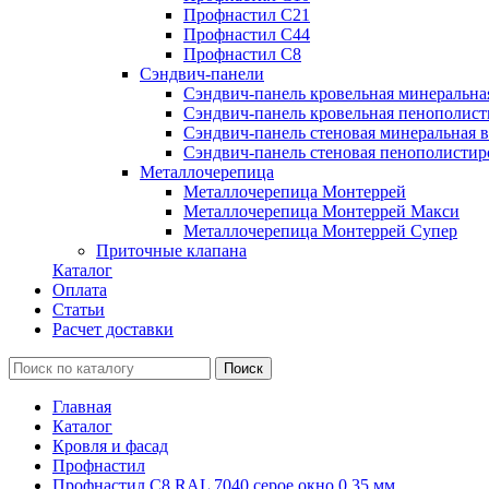
Профнастил С21
Профнастил С44
Профнастил С8
Сэндвич-панели
Сэндвич-панель кровельная минеральна
Сэндвич-панель кровельная пенополист
Сэндвич-панель стеновая минеральная в
Сэндвич-панель стеновая пенополистир
Металлочерепица
Металлочерепица Монтеррей
Металлочерепица Монтеррей Макси
Металлочерепица Монтеррей Супер
Приточные клапана
Каталог
Оплата
Статьи
Расчет доставки
Главная
Каталог
Кровля и фасад
Профнастил
Профнастил С8 RAL 7040 серое окно 0.35 мм