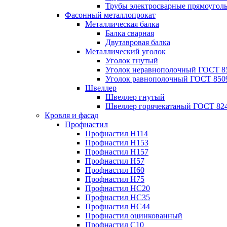
Трубы электросварные прямоугол
Фасонный металлопрокат
Металлическая балка
Балка сварная
Двутавровая балка
Металлический уголок
Уголок гнутый
Уголок неравнополочный ГОСТ 8
Уголок равнополочный ГОСТ 850
Швеллер
Швеллер гнутый
Швеллер горячекатаный ГОСТ 824
Кровля и фасад
Профнастил
Профнастил Н114
Профнастил Н153
Профнастил Н157
Профнастил Н57
Профнастил Н60
Профнастил Н75
Профнастил НС20
Профнастил НС35
Профнастил НС44
Профнастил оцинкованный
Профнастил С10