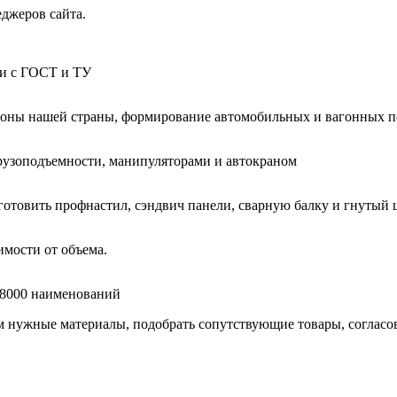
еджеров сайта.
ии с ГОСТ и ТУ
гионы нашей страны, формирование автомобильных и вагонных п
узоподъемности, манипуляторами и автокраном
готовить профнастил, сэндвич панели, сварную балку и гнутый 
мости от объема.
е 8000 наименований
нужные материалы, подобрать сопутствующие товары, согласоват