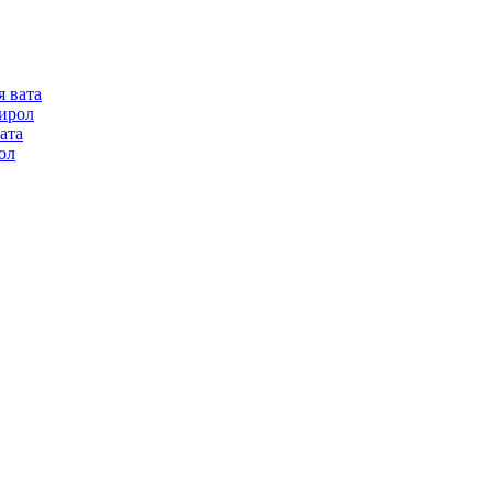
я вата
ирол
ата
ол