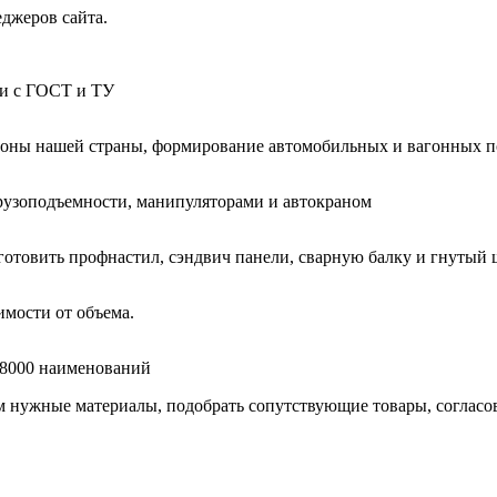
еджеров сайта.
ии с ГОСТ и ТУ
гионы нашей страны, формирование автомобильных и вагонных п
узоподъемности, манипуляторами и автокраном
готовить профнастил, сэндвич панели, сварную балку и гнутый 
мости от объема.
е 8000 наименований
нужные материалы, подобрать сопутствующие товары, согласоват