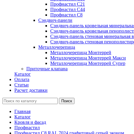
Профнастил С21
Профнастил С44
Профнастил С8
Сэндвич-панели
Сэндвич-панель кровельная минеральна
Сэндвич-панель кровельная пенополист
Сэндвич-панель стеновая минеральная в
Сэндвич-панель стеновая пенополистир
Металлочерепица
Металлочерепица Монтеррей
Металлочерепица Монтеррей Макси
Металлочерепица Монтеррей Супер
Приточные клапана
Каталог
Оплата
Статьи
Расчет доставки
Главная
Каталог
Кровля и фасад
Профнастил
Профнастил С8 RAL 7024 графитовый серый эконом