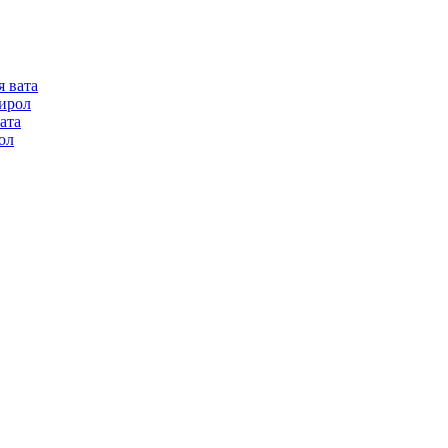
я вата
ирол
ата
ол