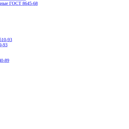
ьные ГОСТ 8645-68
510-93
9-93
0-89