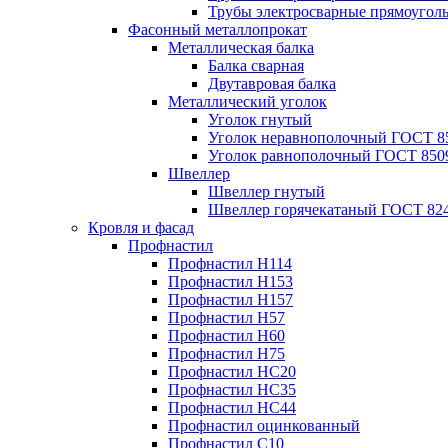
Трубы электросварные прямоугол
Фасонный металлопрокат
Металлическая балка
Балка сварная
Двутавровая балка
Металлический уголок
Уголок гнутый
Уголок неравнополочный ГОСТ 8
Уголок равнополочный ГОСТ 850
Швеллер
Швеллер гнутый
Швеллер горячекатаный ГОСТ 824
Кровля и фасад
Профнастил
Профнастил Н114
Профнастил Н153
Профнастил Н157
Профнастил Н57
Профнастил Н60
Профнастил Н75
Профнастил НС20
Профнастил НС35
Профнастил НС44
Профнастил оцинкованный
Профнастил С10