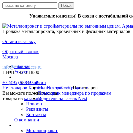
Уважаемые клиенты! В связи с нестабильной с
Продажа металлопроката, кровельных и фасадных материалов
Оставить заявку
Обратный звонок
Москва
Главная
info@mk-services.ru
Услуги
ПН-ПТ 9:00-18:00
+7 (495) 988-97-99
Вакансии
Нет товаров
Корзина
Менеджер По Продажам
Нет товаров
Нет товаров
Вы можете положить сюда
Помощник менеджера по продажам
товары из
каталога
Водитель на газель Next
Новости
Реквизиты
Контакты
О компании
Металлопрокат