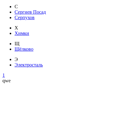
С
Сергиев Посад
Серпухов
Х
Химки
Щ
Щёлково
Э
Электросталь
1
qwe