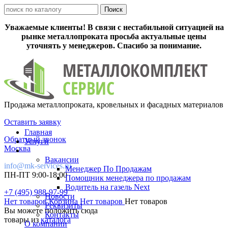
Уважаемые клиенты! В связи с нестабильной ситуацией на
рынке металлопроката просьба актуальные цены
уточнять у менеджеров. Спасибо за понимание.
Продажа металлопроката, кровельных и фасадных материалов
Оставить заявку
Главная
Обратный звонок
Услуги
Москва
Вакансии
info@mk-services.ru
Менеджер По Продажам
ПН-ПТ 9:00-18:00
Помощник менеджера по продажам
Водитель на газель Next
+7 (495) 988-97-99
Новости
Нет товаров
Корзина
Нет товаров
Нет товаров
Реквизиты
Вы можете положить сюда
Контакты
товары из
каталога
О компании