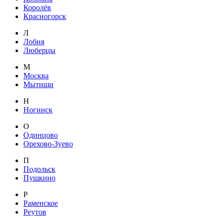
Королёв
Красногорск
Л
Лобня
Люберцы
М
Москва
Мытищи
Н
Ногинск
О
Одинцово
Орехово-Зуево
П
Подольск
Пушкино
Р
Раменское
Реутов