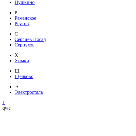
Пушкино
Р
Раменское
Реутов
С
Сергиев Посад
Серпухов
Х
Химки
Щ
Щёлково
Э
Электросталь
1
qwe