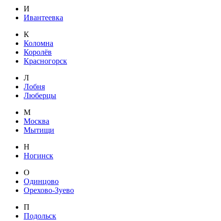
И
Ивантеевка
К
Коломна
Королёв
Красногорск
Л
Лобня
Люберцы
М
Москва
Мытищи
Н
Ногинск
О
Одинцово
Орехово-Зуево
П
Подольск