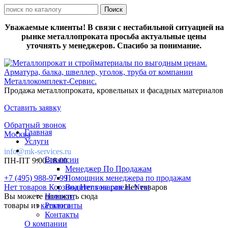
Уважаемые клиенты! В связи с нестабильной ситуацией на
рынке металлопроката просьба актуальные цены
уточнять у менеджеров. Спасибо за понимание.
Продажа металлопроката, кровельных и фасадных материалов
Оставить заявку
Обратный звонок
Главная
Москва
Услуги
info@mk-services.ru
Вакансии
ПН-ПТ 9:00-18:00
Менеджер По Продажам
+7 (495) 988-97-99
Помощник менеджера по продажам
Нет товаров
Корзина
Водитель на газель Next
Нет товаров
Нет товаров
Вы можете положить сюда
Новости
товары из
каталога
Реквизиты
Контакты
О компании