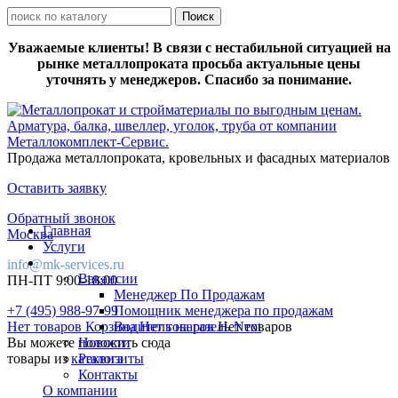
Уважаемые клиенты! В связи с нестабильной ситуацией на
рынке металлопроката просьба актуальные цены
уточнять у менеджеров. Спасибо за понимание.
Продажа металлопроката, кровельных и фасадных материалов
Оставить заявку
Обратный звонок
Главная
Москва
Услуги
info@mk-services.ru
Вакансии
ПН-ПТ 9:00-18:00
Менеджер По Продажам
+7 (495) 988-97-99
Помощник менеджера по продажам
Нет товаров
Корзина
Водитель на газель Next
Нет товаров
Нет товаров
Вы можете положить сюда
Новости
товары из
каталога
Реквизиты
Контакты
О компании