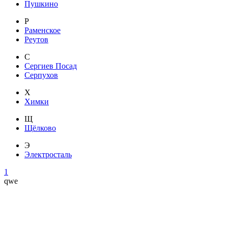
Пушкино
Р
Раменское
Реутов
С
Сергиев Посад
Серпухов
Х
Химки
Щ
Щёлково
Э
Электросталь
1
qwe