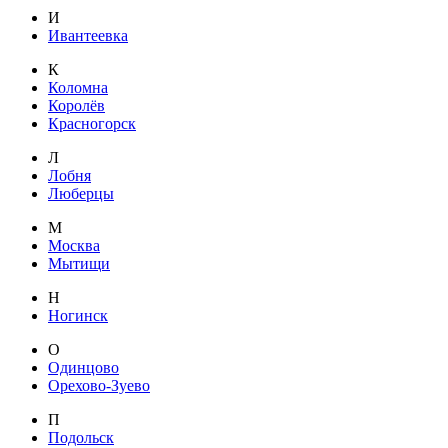
И
Ивантеевка
К
Коломна
Королёв
Красногорск
Л
Лобня
Люберцы
М
Москва
Мытищи
Н
Ногинск
О
Одинцово
Орехово-Зуево
П
Подольск