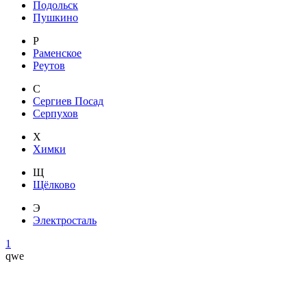
Подольск
Пушкино
Р
Раменское
Реутов
С
Сергиев Посад
Серпухов
Х
Химки
Щ
Щёлково
Э
Электросталь
1
qwe