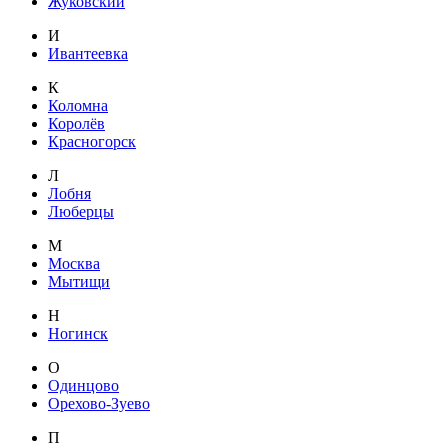
Жуковский
И
Ивантеевка
К
Коломна
Королёв
Красногорск
Л
Лобня
Люберцы
М
Москва
Мытищи
Н
Ногинск
О
Одинцово
Орехово-Зуево
П