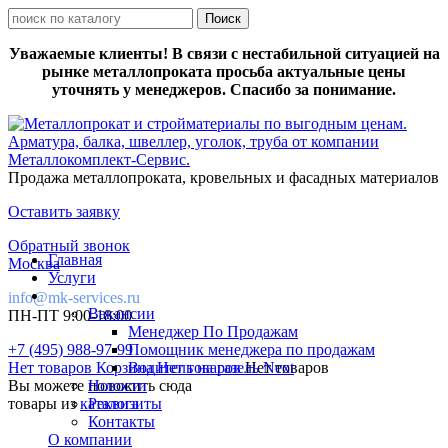
Уважаемые клиенты! В связи с нестабильной ситуацией на
рынке металлопроката просьба актуальные цены
уточнять у менеджеров. Спасибо за понимание.
Продажа металлопроката, кровельных и фасадных материалов
Оставить заявку
Обратный звонок
Главная
Москва
Услуги
info@mk-services.ru
Вакансии
ПН-ПТ 9:00-18:00
Менеджер По Продажам
+7 (495) 988-97-99
Помощник менеджера по продажам
Нет товаров
Корзина
Водитель на газель Next
Нет товаров
Нет товаров
Вы можете положить сюда
Новости
товары из
каталога
Реквизиты
Контакты
О компании