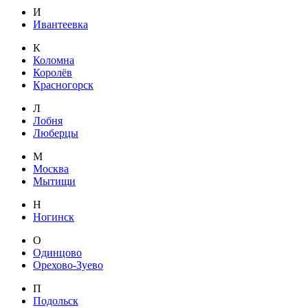
И
Ивантеевка
К
Коломна
Королёв
Красногорск
Л
Лобня
Люберцы
М
Москва
Мытищи
Н
Ногинск
О
Одинцово
Орехово-Зуево
П
Подольск