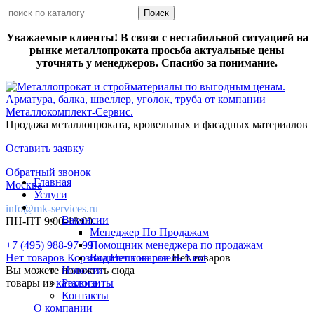
Уважаемые клиенты! В связи с нестабильной ситуацией на
рынке металлопроката просьба актуальные цены
уточнять у менеджеров. Спасибо за понимание.
Продажа металлопроката, кровельных и фасадных материалов
Оставить заявку
Обратный звонок
Главная
Москва
Услуги
info@mk-services.ru
Вакансии
ПН-ПТ 9:00-18:00
Менеджер По Продажам
+7 (495) 988-97-99
Помощник менеджера по продажам
Нет товаров
Корзина
Водитель на газель Next
Нет товаров
Нет товаров
Вы можете положить сюда
Новости
товары из
каталога
Реквизиты
Контакты
О компании