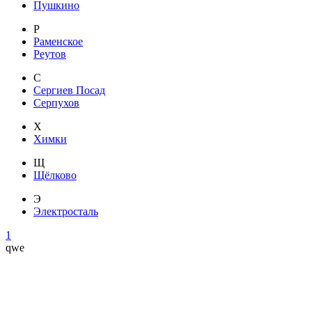
Пушкино
Р
Раменское
Реутов
С
Сергиев Посад
Серпухов
Х
Химки
Щ
Щёлково
Э
Электросталь
1
qwe