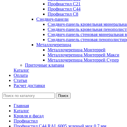
Профнастил С21
Профнастил С44
Профнастил С8
Сэндвич-панели
Сэндвич-панель кровельная минеральна
Сэндвич-панель кровельная пенополист
Сэндвич-панель стеновая минеральная в
Сэндвич-панель стеновая пенополистир
Металлочерепица
Металлочерепица Монтеррей
Металлочерепица Монтеррей Макси
Металлочерепица Монтеррей Супер
Приточные клапана
Каталог
Оплата
Статьи
Расчет доставки
Главная
Каталог
Кровля и фасад
Профнастил
Профнастил С44 RAL 6005 зеленый мох 0.7 мм