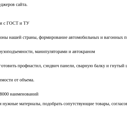
еджеров сайта.
ии с ГОСТ и ТУ
гионы нашей страны, формирование автомобильных и вагонных п
узоподъемности, манипуляторами и автокраном
готовить профнастил, сэндвич панели, сварную балку и гнутый 
мости от объема.
е 8000 наименований
нужные материалы, подобрать сопутствующие товары, согласоват