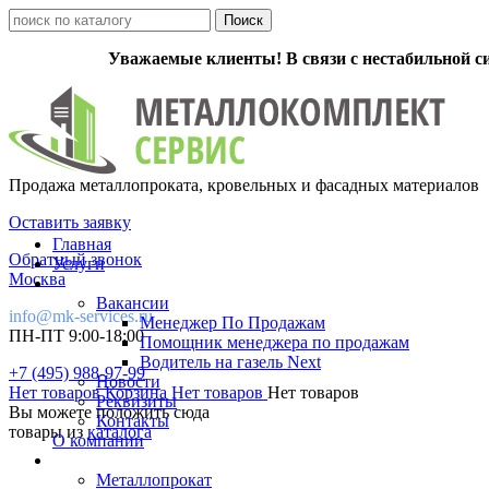
Уважаемые клиенты! В связи с нестабильной с
Продажа металлопроката, кровельных и фасадных материалов
Оставить заявку
Главная
Обратный звонок
Услуги
Москва
Вакансии
info@mk-services.ru
Менеджер По Продажам
ПН-ПТ 9:00-18:00
Помощник менеджера по продажам
Водитель на газель Next
+7 (495) 988-97-99
Новости
Нет товаров
Корзина
Нет товаров
Нет товаров
Реквизиты
Вы можете положить сюда
Контакты
товары из
каталога
О компании
Металлопрокат