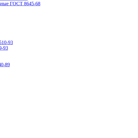
ьные ГОСТ 8645-68
510-93
9-93
0-89