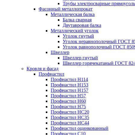
Трубы электросварные прямоугол
Фасонный металлопрокат
Металлическая балка
Балка сварная
Двутавровая балка
Металлический уголок
Уголок гнутый
Уголок неравнополочный ГОСТ 8
Уголок равнополочный ГОСТ 850
Швеллер
Швеллер гнутый
Швеллер горячекатаный ГОСТ 824
Кровля и фасад
Профнастил
Профнастил Н114
Профнастил Н153
Профнастил Н157
Профнастил Н57
Профнастил Н60
Профнастил Н75
Профнастил НС20
Профнастил НС35
Профнастил НС44
Профнастил оцинкованный
Профнастил С10