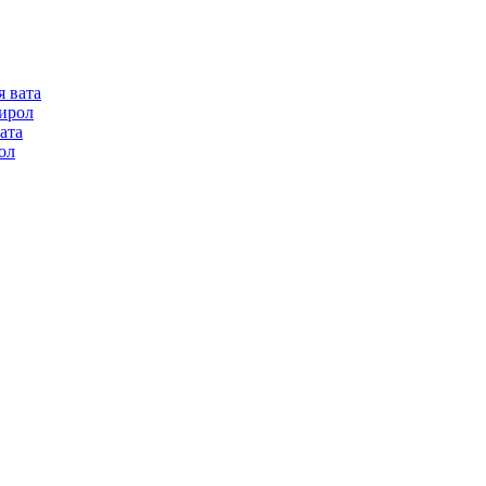
я вата
ирол
ата
ол