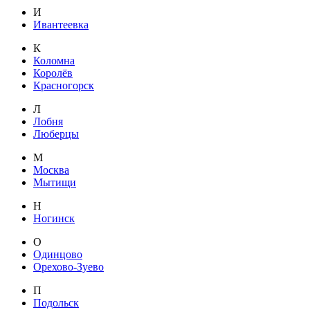
И
Ивантеевка
К
Коломна
Королёв
Красногорск
Л
Лобня
Люберцы
М
Москва
Мытищи
Н
Ногинск
О
Одинцово
Орехово-Зуево
П
Подольск