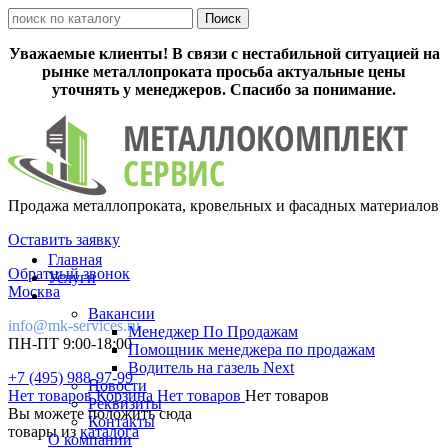
Уважаемые клиенты! В связи с нестабильной ситуацией на
рынке металлопроката просьба актуальные цены
уточнять у менеджеров. Спасибо за понимание.
Продажа металлопроката, кровельных и фасадных материалов
Оставить заявку
Главная
Обратный звонок
Услуги
Москва
Вакансии
info@mk-services.ru
Менеджер По Продажам
ПН-ПТ 9:00-18:00
Помощник менеджера по продажам
Водитель на газель Next
+7 (495) 988-97-99
Новости
Нет товаров
Корзина
Нет товаров
Нет товаров
Реквизиты
Вы можете положить сюда
Контакты
товары из
каталога
О компании