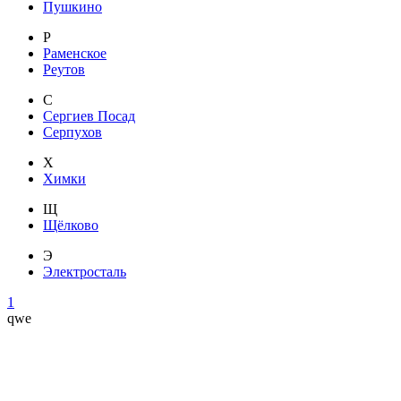
Пушкино
Р
Раменское
Реутов
С
Сергиев Посад
Серпухов
Х
Химки
Щ
Щёлково
Э
Электросталь
1
qwe