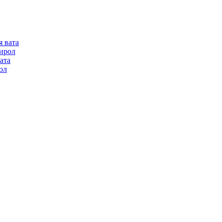
я вата
ирол
ата
ол