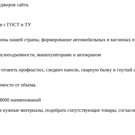
еджеров сайта.
ии с ГОСТ и ТУ
гионы нашей страны, формирование автомобильных и вагонных п
узоподъемности, манипуляторами и автокраном
готовить профнастил, сэндвич панели, сварную балку и гнутый 
мости от объема.
е 8000 наименований
нужные материалы, подобрать сопутствующие товары, согласоват