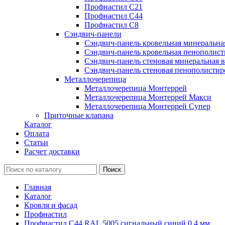
Профнастил С21
Профнастил С44
Профнастил С8
Сэндвич-панели
Сэндвич-панель кровельная минеральна
Сэндвич-панель кровельная пенополист
Сэндвич-панель стеновая минеральная в
Сэндвич-панель стеновая пенополистир
Металлочерепица
Металлочерепица Монтеррей
Металлочерепица Монтеррей Макси
Металлочерепица Монтеррей Супер
Приточные клапана
Каталог
Оплата
Статьи
Расчет доставки
Главная
Каталог
Кровля и фасад
Профнастил
Профнастил С44 RAL 5005 сигнальный синий 0.4 мм