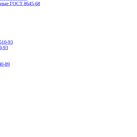
ьные ГОСТ 8645-68
510-93
9-93
0-89