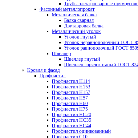
Трубы электросварные прямоугол
Фасонный металлопрокат
Металлическая балка
Балка сварная
Двутавровая балка
Металлический уголок
Уголок гнутый
Уголок неравнополочный ГОСТ 8
Уголок равнополочный ГОСТ 850
Швеллер
Швеллер гнутый
Швеллер горячекатаный ГОСТ 824
Кровля и фасад
Профнастил
Профнастил Н114
Профнастил Н153
Профнастил Н157
Профнастил Н57
Профнастил Н60
Профнастил Н75
Профнастил НС20
Профнастил НС35
Профнастил НС44
Профнастил оцинкованный
Профнастил С10