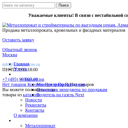
Уважаемые клиенты! В связи с нестабильной с
Продажа металлопроката, кровельных и фасадных материалов
Оставить заявку
Обратный звонок
Москва
Главная
info@mk-services.ru
Услуги
ПН-ПТ 9:00-18:00
+7 (495) 988-97-99
Вакансии
Нет товаров
Корзина
Менеджер По Продажам
Нет товаров
Нет товаров
Вы можете положить сюда
Помощник менеджера по продажам
товары из
каталога
Водитель на газель Next
Новости
Реквизиты
Контакты
О компании
Металлопрокат