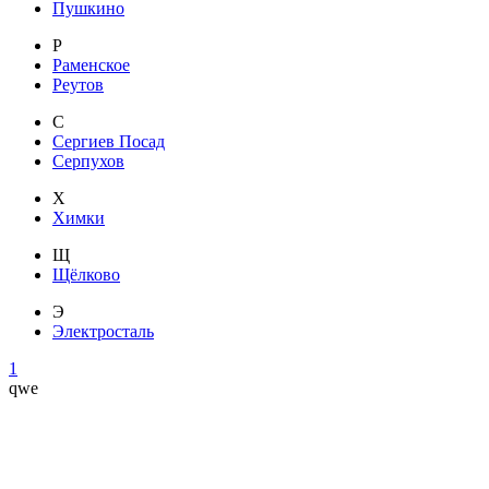
Пушкино
Р
Раменское
Реутов
С
Сергиев Посад
Серпухов
Х
Химки
Щ
Щёлково
Э
Электросталь
1
qwe