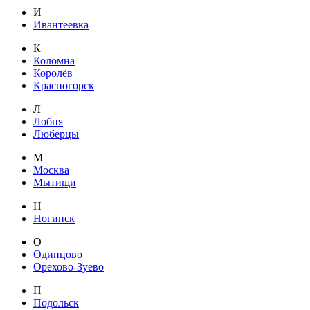
И
Ивантеевка
К
Коломна
Королёв
Красногорск
Л
Лобня
Люберцы
М
Москва
Мытищи
Н
Ногинск
О
Одинцово
Орехово-Зуево
П
Подольск