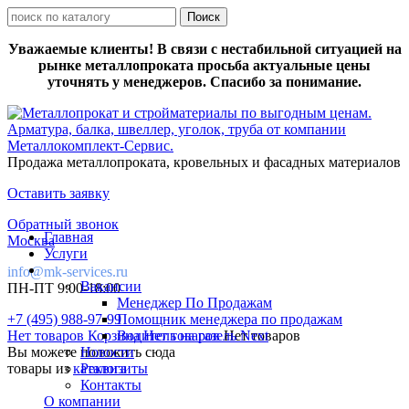
Уважаемые клиенты! В связи с нестабильной ситуацией на
рынке металлопроката просьба актуальные цены
уточнять у менеджеров. Спасибо за понимание.
Продажа металлопроката, кровельных и фасадных материалов
Оставить заявку
Обратный звонок
Главная
Москва
Услуги
info@mk-services.ru
Вакансии
ПН-ПТ 9:00-18:00
Менеджер По Продажам
+7 (495) 988-97-99
Помощник менеджера по продажам
Нет товаров
Корзина
Водитель на газель Next
Нет товаров
Нет товаров
Вы можете положить сюда
Новости
товары из
каталога
Реквизиты
Контакты
О компании