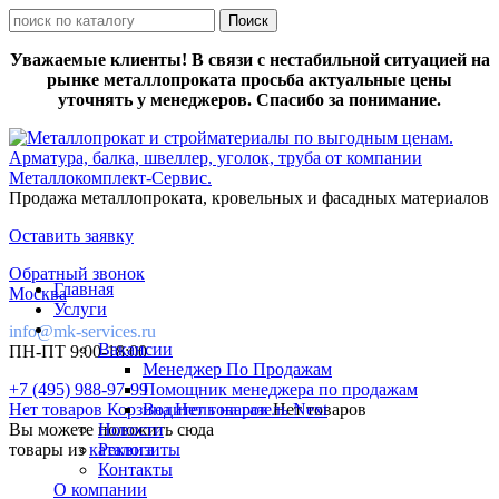
Уважаемые клиенты! В связи с нестабильной ситуацией на
рынке металлопроката просьба актуальные цены
уточнять у менеджеров. Спасибо за понимание.
Продажа металлопроката, кровельных и фасадных материалов
Оставить заявку
Обратный звонок
Главная
Москва
Услуги
info@mk-services.ru
Вакансии
ПН-ПТ 9:00-18:00
Менеджер По Продажам
+7 (495) 988-97-99
Помощник менеджера по продажам
Нет товаров
Корзина
Водитель на газель Next
Нет товаров
Нет товаров
Вы можете положить сюда
Новости
товары из
каталога
Реквизиты
Контакты
О компании