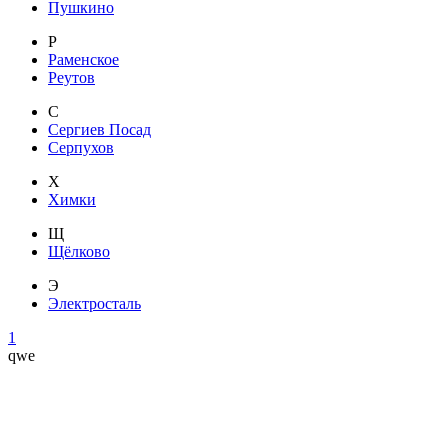
Пушкино
Р
Раменское
Реутов
С
Сергиев Посад
Серпухов
Х
Химки
Щ
Щёлково
Э
Электросталь
1
qwe