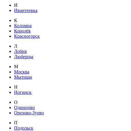
И
Ивантеевка
К
Коломна
Королёв
Красногорск
Л
Лобня
Люберцы
М
Москва
Мытищи
Н
Ногинск
О
Одинцово
Орехово-Зуево
П
Подольск