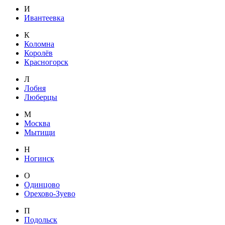
И
Ивантеевка
К
Коломна
Королёв
Красногорск
Л
Лобня
Люберцы
М
Москва
Мытищи
Н
Ногинск
О
Одинцово
Орехово-Зуево
П
Подольск