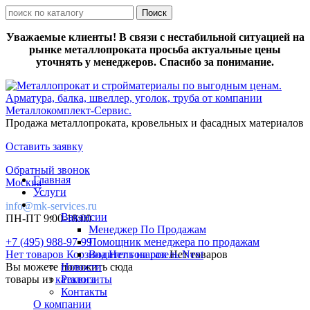
Уважаемые клиенты! В связи с нестабильной ситуацией на
рынке металлопроката просьба актуальные цены
уточнять у менеджеров. Спасибо за понимание.
Продажа металлопроката, кровельных и фасадных материалов
Оставить заявку
Обратный звонок
Главная
Москва
Услуги
info@mk-services.ru
Вакансии
ПН-ПТ 9:00-18:00
Менеджер По Продажам
+7 (495) 988-97-99
Помощник менеджера по продажам
Нет товаров
Корзина
Водитель на газель Next
Нет товаров
Нет товаров
Вы можете положить сюда
Новости
товары из
каталога
Реквизиты
Контакты
О компании