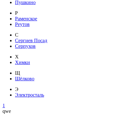
Пушкино
Р
Раменское
Реутов
С
Сергиев Посад
Серпухов
Х
Химки
Щ
Щёлково
Э
Электросталь
1
qwe