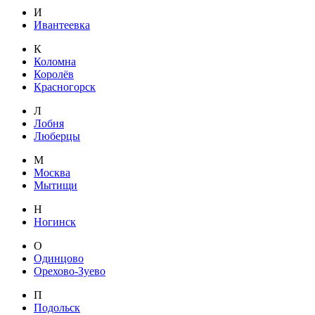
И
Ивантеевка
К
Коломна
Королёв
Красногорск
Л
Лобня
Люберцы
М
Москва
Мытищи
Н
Ногинск
О
Одинцово
Орехово-Зуево
П
Подольск