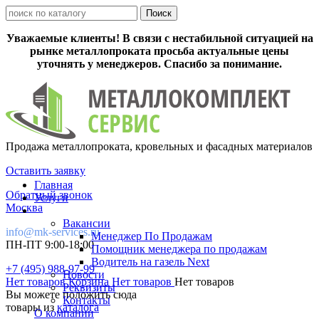
Уважаемые клиенты! В связи с нестабильной ситуацией на
рынке металлопроката просьба актуальные цены
уточнять у менеджеров. Спасибо за понимание.
Продажа металлопроката, кровельных и фасадных материалов
Оставить заявку
Главная
Обратный звонок
Услуги
Москва
Вакансии
info@mk-services.ru
Менеджер По Продажам
ПН-ПТ 9:00-18:00
Помощник менеджера по продажам
Водитель на газель Next
+7 (495) 988-97-99
Новости
Нет товаров
Корзина
Нет товаров
Нет товаров
Реквизиты
Вы можете положить сюда
Контакты
товары из
каталога
О компании