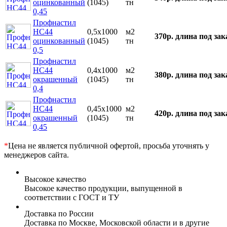
оцинкованный
(1045)
тн
0,45
Профнастил
НС44
0,5х1000
м2
370р.
длина под зак
оцинкованный
(1045)
тн
0,5
Профнастил
НС44
0,4х1000
м2
380р.
длина под зак
окрашенный
(1045)
тн
0,4
Профнастил
НС44
0,45х1000
м2
420р.
длина под зак
окрашенный
(1045)
тн
0,45
*
Цена не является публичной офертой, просьба уточнять у
менеджеров сайта.
Высокое качество
Высокое качество продукции, выпущенной в
соответствии с ГОСТ и ТУ
Доставка по России
Доставка по Москве, Московской области и в другие