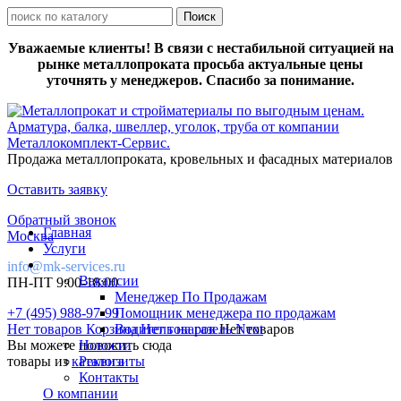
Уважаемые клиенты! В связи с нестабильной ситуацией на
рынке металлопроката просьба актуальные цены
уточнять у менеджеров. Спасибо за понимание.
Продажа металлопроката, кровельных и фасадных материалов
Оставить заявку
Обратный звонок
Главная
Москва
Услуги
info@mk-services.ru
Вакансии
ПН-ПТ 9:00-18:00
Менеджер По Продажам
+7 (495) 988-97-99
Помощник менеджера по продажам
Нет товаров
Корзина
Водитель на газель Next
Нет товаров
Нет товаров
Вы можете положить сюда
Новости
товары из
каталога
Реквизиты
Контакты
О компании