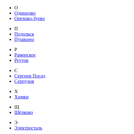
О
Одинцово
Орехово-Зуево
П
Подольск
Пушкино
Р
Раменское
Реутов
С
Сергиев Посад
Серпухов
Х
Химки
Щ
Щёлково
Э
Электросталь