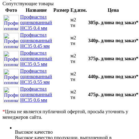
Сопутствующие товары
Фото
Название
Размер
Ед.изм.
Цена
Профнастил
м2
оцинкованный
305р.
длина под заказ*
тн
НС35 0.4 мм
Профнастил
м2
оцинкованный
340р.
длина под заказ*
тн
НС35 0.45 мм
Профнастил
м2
оцинкованный
375р.
длина под заказ*
тн
НС35 0.5 мм
Профнастил
м2
оцинкованный
440р.
длина под заказ*
тн
НС35 0.55 мм
Профнастил
м2
оцинкованный
475р.
длина под заказ*
тн
НС35 0.6 мм
*
Цена не является публичной офертой, просьба уточнять у
менеджеров сайта.
Высокое качество
Высокое качество продукции, выпущенной в