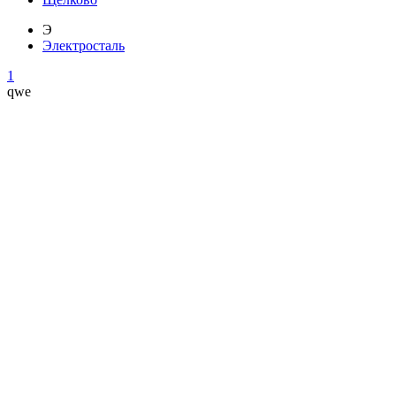
Э
Электросталь
1
qwe