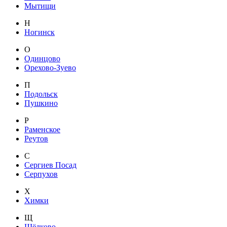
Мытищи
Н
Ногинск
О
Одинцово
Орехово-Зуево
П
Подольск
Пушкино
Р
Раменское
Реутов
С
Сергиев Посад
Серпухов
Х
Химки
Щ
Щёлково