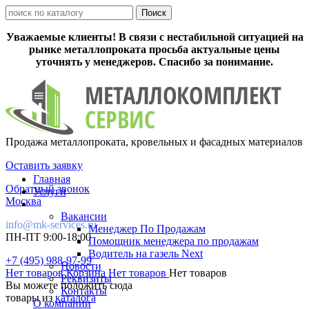
Уважаемые клиенты! В связи с нестабильной ситуацией на
рынке металлопроката просьба актуальные цены
уточнять у менеджеров. Спасибо за понимание.
Продажа металлопроката, кровельных и фасадных материалов
Оставить заявку
Главная
Обратный звонок
Услуги
Москва
Вакансии
info@mk-services.ru
Менеджер По Продажам
ПН-ПТ 9:00-18:00
Помощник менеджера по продажам
Водитель на газель Next
+7 (495) 988-97-99
Новости
Нет товаров
Корзина
Нет товаров
Нет товаров
Реквизиты
Вы можете положить сюда
Контакты
товары из
каталога
О компании