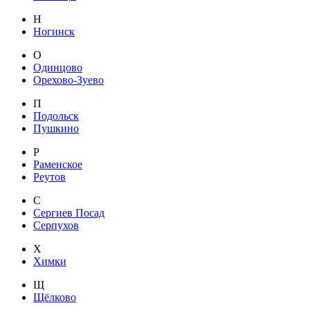
Н
Ногинск
О
Одинцово
Орехово-Зуево
П
Подольск
Пушкино
Р
Раменское
Реутов
С
Сергиев Посад
Серпухов
Х
Химки
Щ
Щёлково