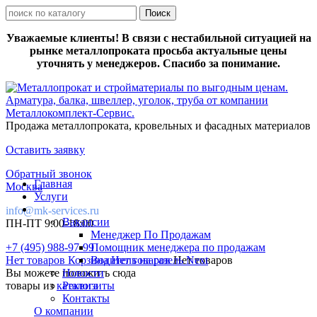
Уважаемые клиенты! В связи с нестабильной ситуацией на
рынке металлопроката просьба актуальные цены
уточнять у менеджеров. Спасибо за понимание.
Продажа металлопроката, кровельных и фасадных материалов
Оставить заявку
Обратный звонок
Главная
Москва
Услуги
info@mk-services.ru
Вакансии
ПН-ПТ 9:00-18:00
Менеджер По Продажам
+7 (495) 988-97-99
Помощник менеджера по продажам
Нет товаров
Корзина
Водитель на газель Next
Нет товаров
Нет товаров
Вы можете положить сюда
Новости
товары из
каталога
Реквизиты
Контакты
О компании