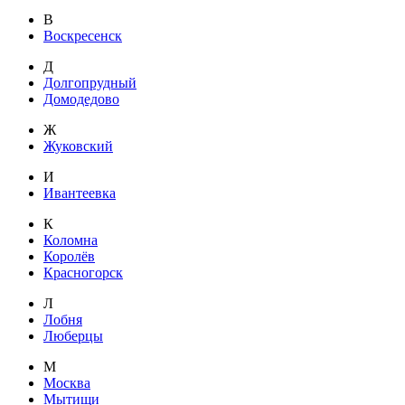
В
Воскресенск
Д
Долгопрудный
Домодедово
Ж
Жуковский
И
Ивантеевка
К
Коломна
Королёв
Красногорск
Л
Лобня
Люберцы
М
Москва
Мытищи