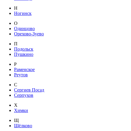
Н
Ногинск
О
Одинцово
Орехово-Зуево
П
Подольск
Пушкино
Р
Раменское
Реутов
С
Сергиев Посад
Серпухов
Х
Химки
Щ
Щёлково