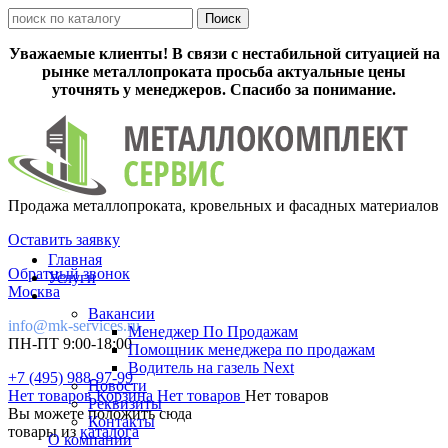
Уважаемые клиенты! В связи с нестабильной ситуацией на
рынке металлопроката просьба актуальные цены
уточнять у менеджеров. Спасибо за понимание.
Продажа металлопроката, кровельных и фасадных материалов
Оставить заявку
Главная
Обратный звонок
Услуги
Москва
Вакансии
info@mk-services.ru
Менеджер По Продажам
ПН-ПТ 9:00-18:00
Помощник менеджера по продажам
Водитель на газель Next
+7 (495) 988-97-99
Новости
Нет товаров
Корзина
Нет товаров
Нет товаров
Реквизиты
Вы можете положить сюда
Контакты
товары из
каталога
О компании