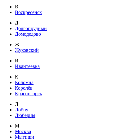
В
Воскресенск
Д
Долгопрудный
Домодедово
Ж
Жуковский
И
Ивантеевка
К
Коломна
Королёв
Красногорск
Л
Лобня
Люберцы
М
Москва
Мытищи