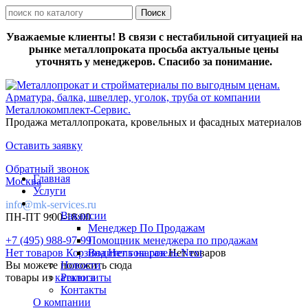
Уважаемые клиенты! В связи с нестабильной ситуацией на
рынке металлопроката просьба актуальные цены
уточнять у менеджеров. Спасибо за понимание.
Продажа металлопроката, кровельных и фасадных материалов
Оставить заявку
Обратный звонок
Главная
Москва
Услуги
info@mk-services.ru
Вакансии
ПН-ПТ 9:00-18:00
Менеджер По Продажам
+7 (495) 988-97-99
Помощник менеджера по продажам
Нет товаров
Корзина
Водитель на газель Next
Нет товаров
Нет товаров
Вы можете положить сюда
Новости
товары из
каталога
Реквизиты
Контакты
О компании