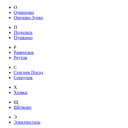
О
Одинцово
Орехово-Зуево
П
Подольск
Пушкино
Р
Раменское
Реутов
С
Сергиев Посад
Серпухов
Х
Химки
Щ
Щёлково
Э
Электросталь