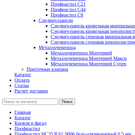
Профнастил С21
Профнастил С44
Профнастил С8
Сэндвич-панели
Сэндвич-панель кровельная минеральна
Сэндвич-панель кровельная пенополист
Сэндвич-панель стеновая минеральная в
Сэндвич-панель стеновая пенополистир
Металлочерепица
Металлочерепица Монтеррей
Металлочерепица Монтеррей Макси
Металлочерепица Монтеррей Супер
Приточные клапана
Каталог
Оплата
Статьи
Расчет доставки
Главная
Каталог
Кровля и фасад
Профнастил
Профнастил НС35 RAL 9006 бело-алюминиевый 0.5 мм