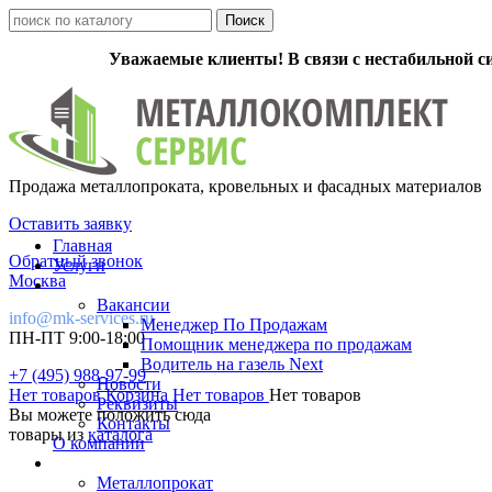
Уважаемые клиенты! В связи с нестабильной с
Продажа металлопроката, кровельных и фасадных материалов
Оставить заявку
Главная
Обратный звонок
Услуги
Москва
Вакансии
info@mk-services.ru
Менеджер По Продажам
ПН-ПТ 9:00-18:00
Помощник менеджера по продажам
Водитель на газель Next
+7 (495) 988-97-99
Новости
Нет товаров
Корзина
Нет товаров
Нет товаров
Реквизиты
Вы можете положить сюда
Контакты
товары из
каталога
О компании
Металлопрокат