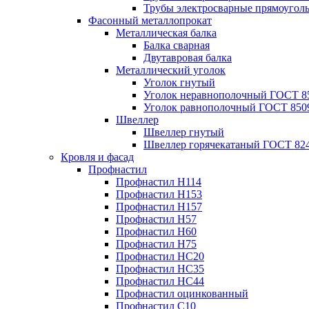
Трубы электросварные прямоугол
Фасонный металлопрокат
Металлическая балка
Балка сварная
Двутавровая балка
Металлический уголок
Уголок гнутый
Уголок неравнополочный ГОСТ 8
Уголок равнополочный ГОСТ 850
Швеллер
Швеллер гнутый
Швеллер горячекатаный ГОСТ 824
Кровля и фасад
Профнастил
Профнастил Н114
Профнастил Н153
Профнастил Н157
Профнастил Н57
Профнастил Н60
Профнастил Н75
Профнастил НС20
Профнастил НС35
Профнастил НС44
Профнастил оцинкованный
Профнастил С10