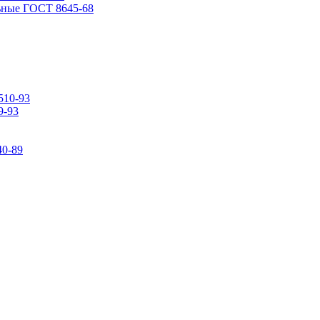
ьные ГОСТ 8645-68
510-93
9-93
0-89