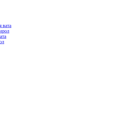
я вата
ирол
ата
ол