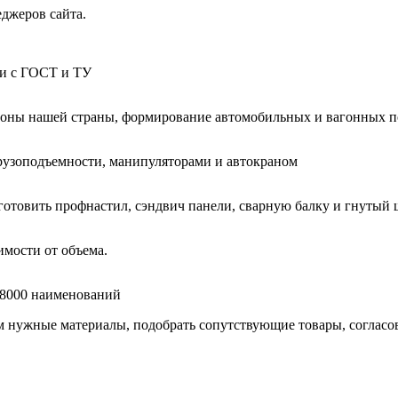
еджеров сайта.
ии с ГОСТ и ТУ
гионы нашей страны, формирование автомобильных и вагонных п
узоподъемности, манипуляторами и автокраном
готовить профнастил, сэндвич панели, сварную балку и гнутый 
мости от объема.
е 8000 наименований
нужные материалы, подобрать сопутствующие товары, согласоват