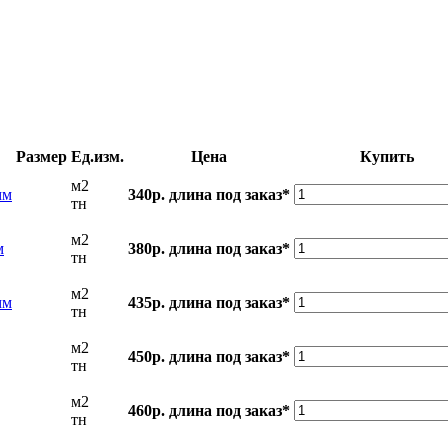
Размер
Ед.изм.
Цена
Купить
м2
мм
340р.
длина под заказ*
тн
м2
м
380р.
длина под заказ*
тн
м2
мм
435р.
длина под заказ*
тн
м2
450р.
длина под заказ*
тн
м2
460р.
длина под заказ*
тн