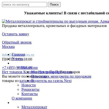
Уважаемые клиенты! В связи с нестабильной с
Продажа металлопроката, кровельных и фасадных материалов
Оставить заявку
Обратный звонок
Москва
Главная
info@mk-services.ru
Услуги
ПН-ПТ 9:00-18:00
+7 (495) 988-97-99
Вакансии
Нет товаров
Корзина
Менеджер По Продажам
Нет товаров
Нет товаров
Вы можете положить сюда
Помощник менеджера по продажам
товары из
каталога
Водитель на газель Next
Новости
Реквизиты
Контакты
О компании
Металлопрокат