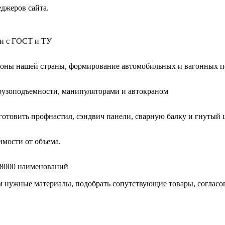
еджеров сайта.
ии с ГОСТ и ТУ
гионы нашей страны, формирование автомобильных и вагонных п
узоподъемности, манипуляторами и автокраном
готовить профнастил, сэндвич панели, сварную балку и гнутый 
мости от объема.
е 8000 наименований
нужные материалы, подобрать сопутствующие товары, согласоват