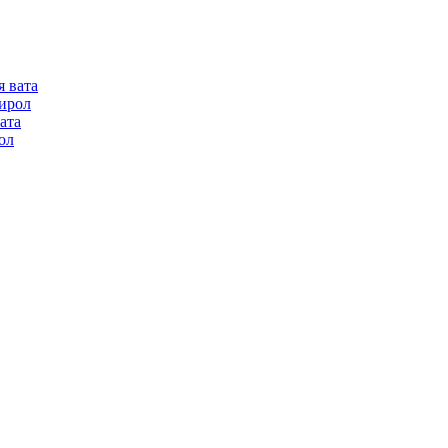
я вата
ирол
ата
ол