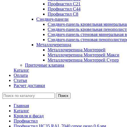
Профнастил С21
Профнастил С44
Профнастил С8
Сэндвич-панели
Сэндвич-панель кровельная минеральна
Сэндвич-панель кровельная пенополист
Сэндвич-панель стеновая минеральная в
Сэндвич-панель стеновая пенополистир
Металлочерепица
Металлочерепица Монтеррей
Металлочерепица Монтеррей Макси
Металлочерепица Монтеррей Супер
Приточные клапана
Каталог
Оплата
Статьи
Расчет доставки
Главная
Каталог
Кровля и фасад
Профнастил
Профнастил НС35 RAL 7040 серое окно 0.6 мм