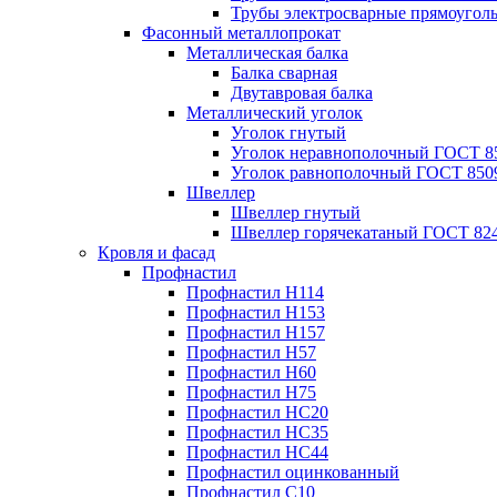
Трубы электросварные прямоугол
Фасонный металлопрокат
Металлическая балка
Балка сварная
Двутавровая балка
Металлический уголок
Уголок гнутый
Уголок неравнополочный ГОСТ 8
Уголок равнополочный ГОСТ 850
Швеллер
Швеллер гнутый
Швеллер горячекатаный ГОСТ 824
Кровля и фасад
Профнастил
Профнастил Н114
Профнастил Н153
Профнастил Н157
Профнастил Н57
Профнастил Н60
Профнастил Н75
Профнастил НС20
Профнастил НС35
Профнастил НС44
Профнастил оцинкованный
Профнастил С10