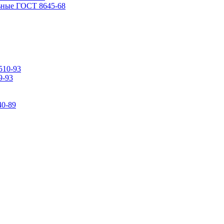
ьные ГОСТ 8645-68
510-93
9-93
0-89