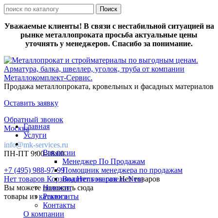
Уважаемые клиенты! В связи с нестабильной ситуацией на
рынке металлопроката просьба актуальные цены
уточнять у менеджеров. Спасибо за понимание.
Продажа металлопроката, кровельных и фасадных материалов
Оставить заявку
Обратный звонок
Главная
Москва
Услуги
info@mk-services.ru
Вакансии
ПН-ПТ 9:00-18:00
Менеджер По Продажам
+7 (495) 988-97-99
Помощник менеджера по продажам
Нет товаров
Корзина
Водитель на газель Next
Нет товаров
Нет товаров
Вы можете положить сюда
Новости
товары из
каталога
Реквизиты
Контакты
О компании