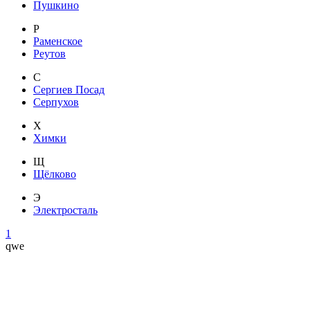
Пушкино
Р
Раменское
Реутов
С
Сергиев Посад
Серпухов
Х
Химки
Щ
Щёлково
Э
Электросталь
1
qwe