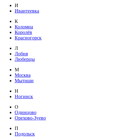
И
Ивантеевка
К
Коломна
Королёв
Красногорск
Л
Лобня
Люберцы
М
Москва
Мытищи
Н
Ногинск
О
Одинцово
Орехово-Зуево
П
Подольск