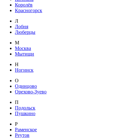
Королёв
Красногорск
Л
Лобня
Люберцы
М
Москва
Мытищи
Н
Ногинск
О
Одинцово
Орехово-Зуево
П
Подольск
Пушкино
Р
Раменское
Реутов