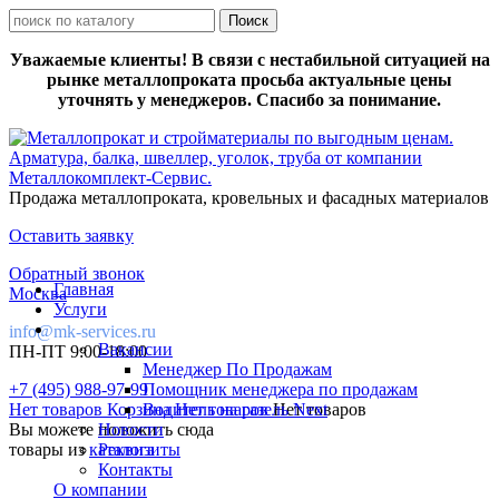
Уважаемые клиенты! В связи с нестабильной ситуацией на
рынке металлопроката просьба актуальные цены
уточнять у менеджеров. Спасибо за понимание.
Продажа металлопроката, кровельных и фасадных материалов
Оставить заявку
Обратный звонок
Главная
Москва
Услуги
info@mk-services.ru
Вакансии
ПН-ПТ 9:00-18:00
Менеджер По Продажам
+7 (495) 988-97-99
Помощник менеджера по продажам
Нет товаров
Корзина
Водитель на газель Next
Нет товаров
Нет товаров
Вы можете положить сюда
Новости
товары из
каталога
Реквизиты
Контакты
О компании