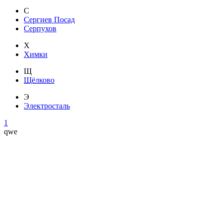
С
Сергиев Посад
Серпухов
Х
Химки
Щ
Щёлково
Э
Электросталь
1
qwe