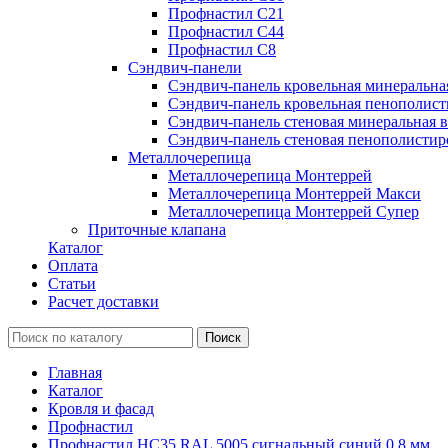
Профнастил С21
Профнастил С44
Профнастил С8
Сэндвич-панели
Сэндвич-панель кровельная минеральна
Сэндвич-панель кровельная пенополист
Сэндвич-панель стеновая минеральная в
Сэндвич-панель стеновая пенополистир
Металлочерепица
Металлочерепица Монтеррей
Металлочерепица Монтеррей Макси
Металлочерепица Монтеррей Супер
Приточные клапана
Каталог
Оплата
Статьи
Расчет доставки
Главная
Каталог
Кровля и фасад
Профнастил
Профнастил НС35 RAL 5005 сигнальный синий 0.8 мм