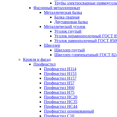
Трубы электросварные прямоугол
Фасонный металлопрокат
Металлическая балка
Балка сварная
Двутавровая балка
Металлический уголок
Уголок гнутый
Уголок неравнополочный ГОСТ 8
Уголок равнополочный ГОСТ 850
Швеллер
Швеллер гнутый
Швеллер горячекатаный ГОСТ 824
Кровля и фасад
Профнастил
Профнастил Н114
Профнастил Н153
Профнастил Н157
Профнастил Н57
Профнастил Н60
Профнастил Н75
Профнастил НС20
Профнастил НС35
Профнастил НС44
Профнастил оцинкованный
Профнастил С10