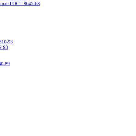
ьные ГОСТ 8645-68
510-93
9-93
0-89