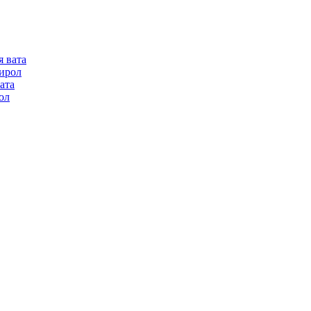
я вата
ирол
ата
ол