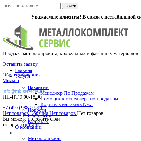
Уважаемые клиенты! В связи с нестабильной с
Продажа металлопроката, кровельных и фасадных материалов
Оставить заявку
Главная
Обратный звонок
Услуги
Москва
Вакансии
info@mk-services.ru
Менеджер По Продажам
ПН-ПТ 9:00-18:00
Помощник менеджера по продажам
Водитель на газель Next
+7 (495) 988-97-99
Новости
Нет товаров
Корзина
Нет товаров
Нет товаров
Реквизиты
Вы можете положить сюда
Контакты
товары из
каталога
О компании
Металлопрокат