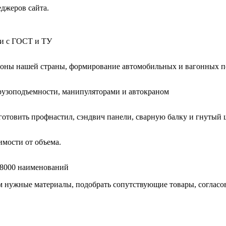
еджеров сайта.
ии с ГОСТ и ТУ
гионы нашей страны, формирование автомобильных и вагонных п
узоподъемности, манипуляторами и автокраном
готовить профнастил, сэндвич панели, сварную балку и гнутый 
мости от объема.
е 8000 наименований
нужные материалы, подобрать сопутствующие товары, согласоват