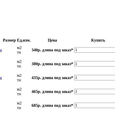
Размер
Ед.изм.
Цена
Купить
м2
м
340р.
длина под заказ*
тн
м2
380р.
длина под заказ*
тн
м2
м
435р.
длина под заказ*
тн
м2
465р.
длина под заказ*
тн
м2
685р.
длина под заказ*
тн