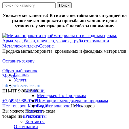
Уважаемые клиенты! В связи с нестабильной ситуацией на
рынке металлопроката просьба актуальные цены
уточнять у менеджеров. Спасибо за понимание.
Продажа металлопроката, кровельных и фасадных материалов
Оставить заявку
Обратный звонок
Главная
Москва
Услуги
info@mk-services.ru
Вакансии
ПН-ПТ 9:00-18:00
Менеджер По Продажам
+7 (495) 988-97-99
Помощник менеджера по продажам
Нет товаров
Корзина
Водитель на газель Next
Нет товаров
Нет товаров
Вы можете положить сюда
Новости
товары из
каталога
Реквизиты
Контакты
О компании