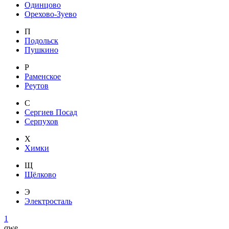
Одинцово
Орехово-Зуево
П
Подольск
Пушкино
Р
Раменское
Реутов
С
Сергиев Посад
Серпухов
Х
Химки
Щ
Щёлково
Э
Электросталь
1
qwe