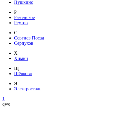
Пушкино
Р
Раменское
Реутов
С
Сергиев Посад
Серпухов
Х
Химки
Щ
Щёлково
Э
Электросталь
1
qwe