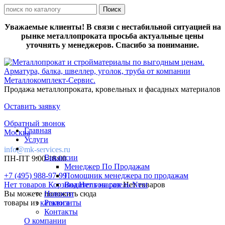
Уважаемые клиенты! В связи с нестабильной ситуацией на
рынке металлопроката просьба актуальные цены
уточнять у менеджеров. Спасибо за понимание.
Продажа металлопроката, кровельных и фасадных материалов
Оставить заявку
Обратный звонок
Главная
Москва
Услуги
info@mk-services.ru
Вакансии
ПН-ПТ 9:00-18:00
Менеджер По Продажам
+7 (495) 988-97-99
Помощник менеджера по продажам
Нет товаров
Корзина
Водитель на газель Next
Нет товаров
Нет товаров
Вы можете положить сюда
Новости
товары из
каталога
Реквизиты
Контакты
О компании