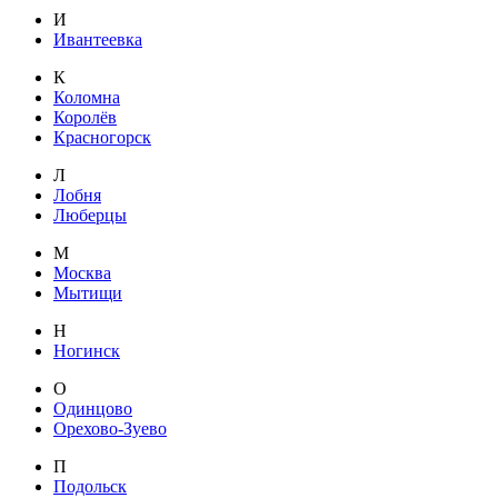
И
Ивантеевка
К
Коломна
Королёв
Красногорск
Л
Лобня
Люберцы
М
Москва
Мытищи
Н
Ногинск
О
Одинцово
Орехово-Зуево
П
Подольск