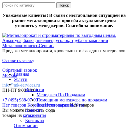
Уважаемые клиенты! В связи с нестабильной ситуацией на
рынке металлопроката просьба актуальные цены
уточнять у менеджеров. Спасибо за понимание.
Продажа металлопроката, кровельных и фасадных материалов
Оставить заявку
Обратный звонок
Главная
Москва
Услуги
info@mk-services.ru
Вакансии
ПН-ПТ 9:00-18:00
Менеджер По Продажам
+7 (495) 988-97-99
Помощник менеджера по продажам
Нет товаров
Корзина
Водитель на газель Next
Нет товаров
Нет товаров
Вы можете положить сюда
Новости
товары из
каталога
Реквизиты
Контакты
О компании