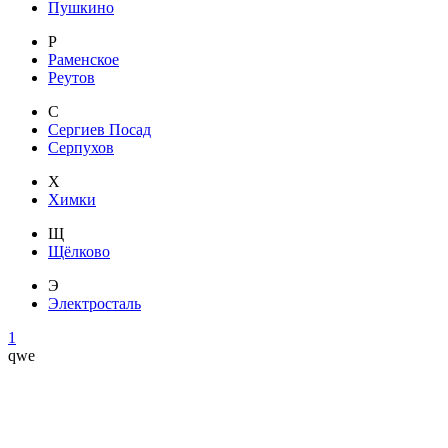
Пушкино
Р
Раменское
Реутов
С
Сергиев Посад
Серпухов
Х
Химки
Щ
Щёлково
Э
Электросталь
1
qwe