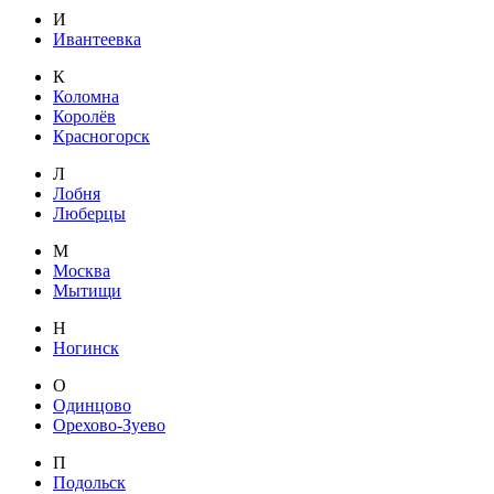
И
Ивантеевка
К
Коломна
Королёв
Красногорск
Л
Лобня
Люберцы
М
Москва
Мытищи
Н
Ногинск
О
Одинцово
Орехово-Зуево
П
Подольск