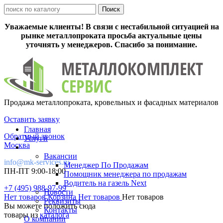
Уважаемые клиенты! В связи с нестабильной ситуацией на
рынке металлопроката просьба актуальные цены
уточнять у менеджеров. Спасибо за понимание.
Продажа металлопроката, кровельных и фасадных материалов
Оставить заявку
Главная
Обратный звонок
Услуги
Москва
Вакансии
info@mk-services.ru
Менеджер По Продажам
ПН-ПТ 9:00-18:00
Помощник менеджера по продажам
Водитель на газель Next
+7 (495) 988-97-99
Новости
Нет товаров
Корзина
Нет товаров
Нет товаров
Реквизиты
Вы можете положить сюда
Контакты
товары из
каталога
О компании