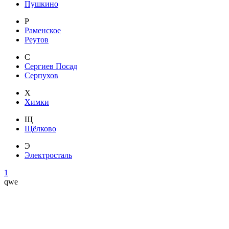
Пушкино
Р
Раменское
Реутов
С
Сергиев Посад
Серпухов
Х
Химки
Щ
Щёлково
Э
Электросталь
1
qwe