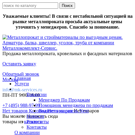
Уважаемые клиенты! В связи с нестабильной ситуацией на
рынке металлопроката просьба актуальные цены
уточнять у менеджеров. Спасибо за понимание.
Продажа металлопроката, кровельных и фасадных материалов
Оставить заявку
Обратный звонок
Главная
Москва
Услуги
info@mk-services.ru
Вакансии
ПН-ПТ 9:00-18:00
Менеджер По Продажам
+7 (495) 988-97-99
Помощник менеджера по продажам
Нет товаров
Корзина
Водитель на газель Next
Нет товаров
Нет товаров
Вы можете положить сюда
Новости
товары из
каталога
Реквизиты
Контакты
О компании