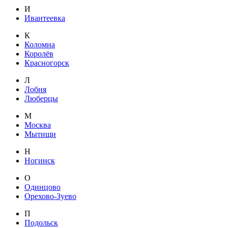
И
Ивантеевка
К
Коломна
Королёв
Красногорск
Л
Лобня
Люберцы
М
Москва
Мытищи
Н
Ногинск
О
Одинцово
Орехово-Зуево
П
Подольск