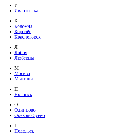
И
Ивантеевка
К
Коломна
Королёв
Красногорск
Л
Лобня
Люберцы
М
Москва
Мытищи
Н
Ногинск
О
Одинцово
Орехово-Зуево
П
Подольск