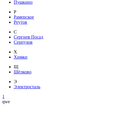
Пушкино
Р
Раменское
Реутов
С
Сергиев Посад
Серпухов
Х
Химки
Щ
Щёлково
Э
Электросталь
1
qwe