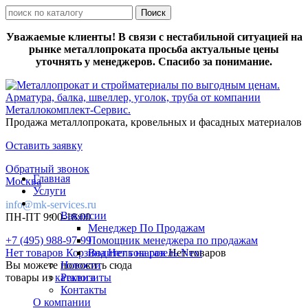
Уважаемые клиенты! В связи с нестабильной ситуацией на
рынке металлопроката просьба актуальные цены
уточнять у менеджеров. Спасибо за понимание.
Продажа металлопроката, кровельных и фасадных материалов
Оставить заявку
Обратный звонок
Главная
Москва
Услуги
info@mk-services.ru
Вакансии
ПН-ПТ 9:00-18:00
Менеджер По Продажам
+7 (495) 988-97-99
Помощник менеджера по продажам
Нет товаров
Корзина
Водитель на газель Next
Нет товаров
Нет товаров
Вы можете положить сюда
Новости
товары из
каталога
Реквизиты
Контакты
О компании