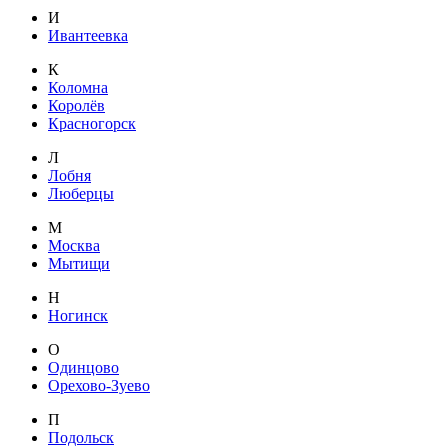
И
Ивантеевка
К
Коломна
Королёв
Красногорск
Л
Лобня
Люберцы
М
Москва
Мытищи
Н
Ногинск
О
Одинцово
Орехово-Зуево
П
Подольск