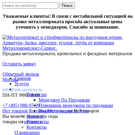
Уважаемые клиенты! В связи с нестабильной ситуацией на
рынке металлопроката просьба актуальные цены
уточнять у менеджеров. Спасибо за понимание.
Продажа металлопроката, кровельных и фасадных материалов
Оставить заявку
Обратный звонок
Главная
Москва
Услуги
info@mk-services.ru
Вакансии
ПН-ПТ 9:00-18:00
Менеджер По Продажам
+7 (495) 988-97-99
Помощник менеджера по продажам
Нет товаров
Корзина
Водитель на газель Next
Нет товаров
Нет товаров
Вы можете положить сюда
Новости
товары из
каталога
Реквизиты
Контакты
О компании