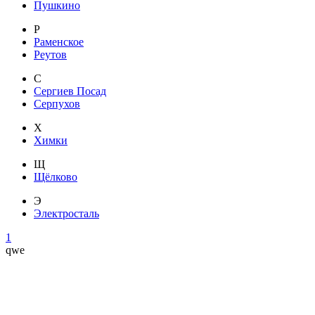
Пушкино
Р
Раменское
Реутов
С
Сергиев Посад
Серпухов
Х
Химки
Щ
Щёлково
Э
Электросталь
1
qwe